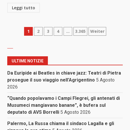
Leggi tutto
Paginazione
1
2
3
4
…
3.365
Weiter
degli
articoli
ULTIME NOTIZIE
Da Euripide ai Beatles in chiave jazz: Teatri di Pietra
prosegue il suo viaggio nell’Agrigentino
5 Agosto
2026
“Quando popolavamo i Campi Flegrei, gli antenati di
Musumeci mangiavano banane”, è bufera sul
deputato di AVS Borrelli
5 Agosto 2026
Palermo, La Russa chiama il sindaco Lagalla e gli