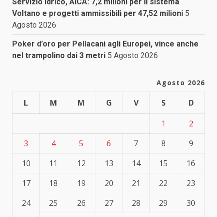
Servizio idrico, AICA: 7,2 milioni per il sistema
Voltano e progetti ammissibili per 47,52 milioni
5
Agosto 2026
Poker d’oro per Pellacani agli Europei, vince anche
nel trampolino dai 3 metri
5 Agosto 2026
Agosto 2026
L
M
M
G
V
S
D
1
2
3
4
5
6
7
8
9
10
11
12
13
14
15
16
17
18
19
20
21
22
23
24
25
26
27
28
29
30