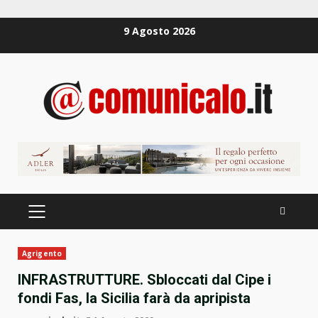
Zum
9 Agosto 2026
Inhalt
springen
PRIMÄRES
MENÜ
Agrigento
INFRASTRUTTURE. Sbloccati dal Cipe i
fondi Fas, la Sicilia farà da apripista