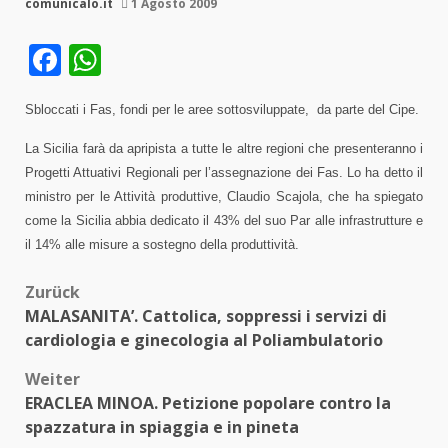
comunicalo.it
1 Agosto 2009
Facebook
WhatsApp
Sbloccati i Fas, fondi per le aree sottosviluppate,
da parte del Cipe.
La Sicilia farà da apripista a tutte le altre regioni che presenteranno i
Progetti Attuativi Regionali per l’assegnazione dei Fas. Lo ha detto il
ministro per le Attività produttive, Claudio Scajola, che ha spiegato
come la Sicilia abbia dedicato il 43% del suo Par alle infrastrutture e
il 14% alle misure a sostegno della produttività.
Beitragsnavigation
Zurück
MALASANITA’. Cattolica, soppressi i servizi di
cardiologia e ginecologia al Poliambulatorio
Weiter
ERACLEA MINOA. Petizione popolare contro la
spazzatura in spiaggia e in pineta