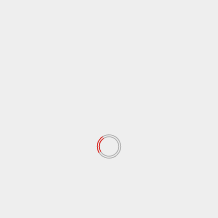
Cronaca
Sicilia
Mit, dal Consiglio Lavori pubblici ok alla
progettazione esecutiva del Ponte sullo Stretto
6 Agosto 2026
Cronaca
Sicilia
Asp Siracusa, al via a Pachino il progetto “Spiagge
Inclusive e Prevenzione”