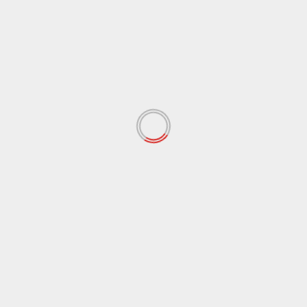
sportello della Cisl ad Agrigento
LEGGI ANCHE
Agrigento
Cronaca
Tabaccaio accoltellato per 200 euro, denunciato un
uomo a Canicattì
8 Agosto 2026