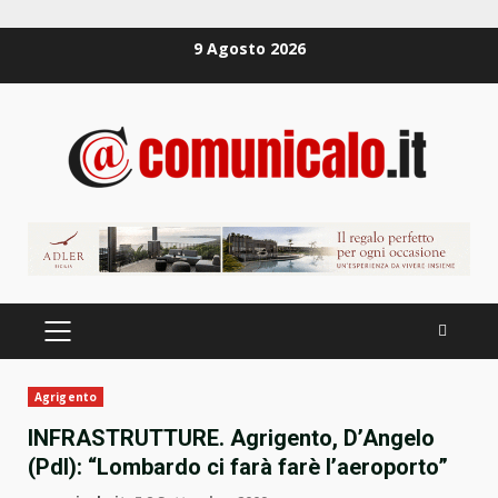
Zum
9 Agosto 2026
Inhalt
springen
PRIMÄRES
MENÜ
Agrigento
INFRASTRUTTURE. Agrigento, D’Angelo
(Pdl): “Lombardo ci farà farè l’aeroporto”