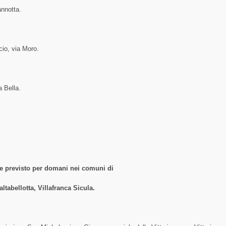
iannotta.
ncio, via Moro.
a Bella.
ne previsto per domani nei comuni di
ltabellotta, Villafranca Sicula.