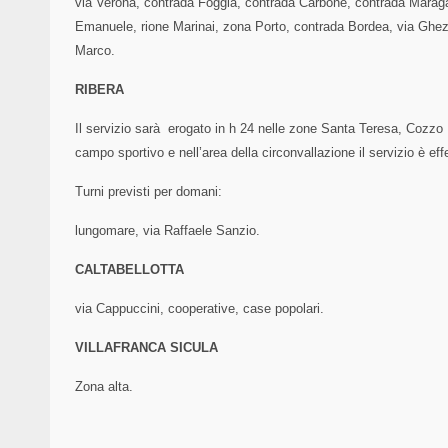
via Verona, contrada Foggia, contrada Carbone, contrada Maragani
Emanuele, rione Marinai, zona Porto, contrada Bordea, via Ghez
Marco.
RIBERA
Il servizio sarà erogato in h 24 nelle zone Santa Teresa, Cozzo
campo sportivo e nell’area della circonvallazione il servizio è effe
Turni previsti per domani:
lungomare, via Raffaele Sanzio.
CALTABELLOTTA
via Cappuccini, cooperative, case popolari.
VILLAFRANCA SICULA
Zona alta.