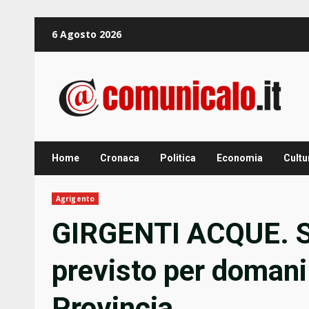
Zum
6 Agosto 2026
Inhalt
springen
Home
Cronaca
Politica
Economia
Cultu
Agrigento
GIRGENTI ACQUE. Ser
previsto per domani 
Provincia