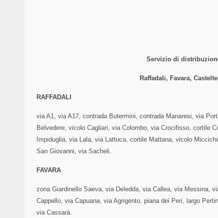
Servizio di distribuzio
Raffadali, Favara, Castel
RAFFADALI
via A1, via A17, contrada Butermini, contrada Manaresi, via Porta
Belvedere, vicolo Cagliari, via Colombo, via Crocifisso, cortile C
Impiduglia, via Lala, via Lattuca, cortile Mattana, vicolo Miccich
San Giovanni, via Sacheli.
FAVARA
zona Giardinello Saeva, via Deledda, via Callea, via Messina, vi
Cappello, via Capuana, via Agrigento, piana dei Peri, largo Pert
via Cassarà.