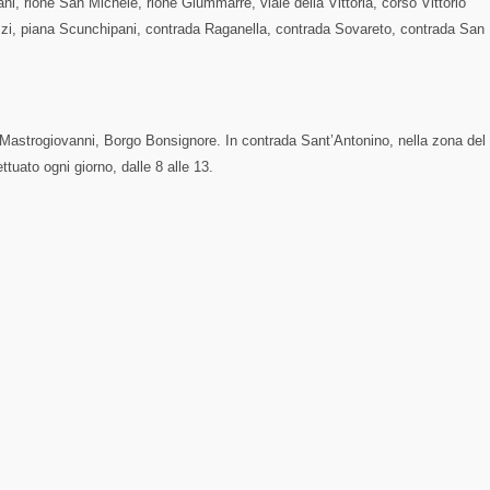
, rione San Michele, rione Giummarre, viale della Vittoria, corso Vittorio
zi, piana Scunchipani, contrada Raganella, contrada Sovareto, contrada San
 Mastrogiovanni, Borgo Bonsignore. In contrada Sant’Antonino, nella zona del
ttuato ogni giorno, dalle 8 alle 13.