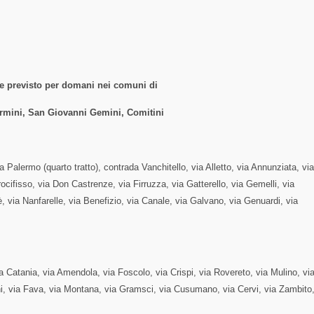
ne previsto per domani nei comuni di
termini, San Giovanni Gemini, Comitini
 Palermo (quarto tratto), contrada Vanchitello, via Alletto, via Annunziata, via
rocifisso, via Don Castrenze, via Firruzza, via Gatterello, via Gemelli, via
è, via Nanfarelle, via Benefizio, via Canale, via Galvano, via Genuardi, via
a Catania, via Amendola, via Foscolo, via Crispi, via Rovereto, via Mulino, vi
ini, via Fava, via Montana, via Gramsci, via Cusumano, via Cervi, via Zambito