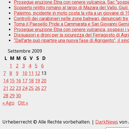
Prosegue eruzione Etna con cenere vulcanica, Sac “sospes
Scoperto relitto romano al largo di Mazara del Vallo, Giul
Palermo, incidente in moto costa la vita a un giovane di 1
Controlli dei carabinieri nelle zone balneari, denunciati 
Torna il Paesello Pride a Cammarata e San Giovanni Gemi
Prosegue eruzione Etna con cenere vulcanica, sospesi i vo
Dissuasori e droni per la sicurezza del Ferragosto di Agr
“Dall’arte può ripartire una nuova fase di Agrigento”, il s
Settembre 2009
L
M
M
G
V
S
D
1
2
3
4
5
6
7
8
9
10
11
12
13
14
15
16
17
18
19
20
21
22
23
24
25
26
27
28
29
30
« Ago
Ott »
Urheberrecht © Alle Rechte vorbehalten.
|
DarkNews
von 