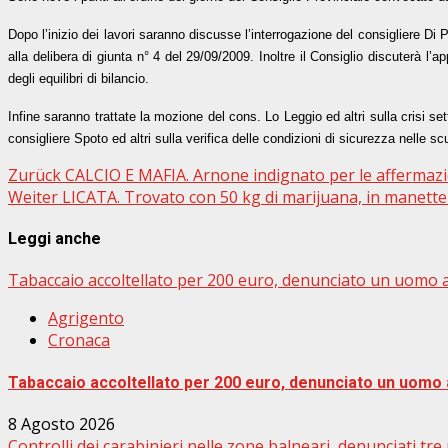
Dopo l’inizio dei lavori saranno discusse l’interrogazione del consigliere Di Pri
alla delibera di giunta n° 4 del 29/09/2009. Inoltre il Consiglio discuterà l
degli equilibri di bilancio.
Infine saranno trattate la mozione del cons. Lo Leggio ed altri sulla crisi setto
consigliere Spoto ed altri sulla verifica delle condizioni di sicurezza nelle sc
Beitragsnavigation
Zurück
CALCIO E MAFIA. Arnone indignato per le affermazi
Weiter
LICATA. Trovato con 50 kg di marijuana, in manette
Leggi anche
Tabaccaio accoltellato per 200 euro, denunciato un uomo a
Agrigento
Cronaca
Tabaccaio accoltellato per 200 euro, denunciato un uomo 
8 Agosto 2026
Controlli dei carabinieri nelle zone balneari, denunciati t