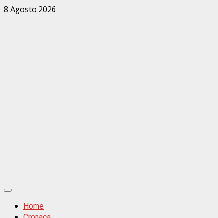
Zum
8 Agosto 2026
Inhalt
springen
Primäres
Menü
Home
Cronaca