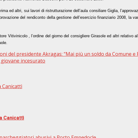
ma ed altri, sui lavori di ristrutturazione dell’aula consiliare Giglia, l’approva
’approvazione del rendiconto della gestione dell’esercizio finanziario 2008, la 
re Vitivinicolo , l’ordine del giorno del consigliere Girasole ed altri relativo a
uole.
oni del presidente Akragas: “Mai più un soldo da Comune e 
 giovane incesurato
 Canicattì
a Canicattì
re parcheggiatori abusivi a Porto Empedocle