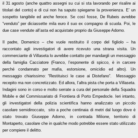
il 31 agosto (anche quattro assegni su cui si sta lavorando per risalire ai
titolari del conto) e di cui non ha saputo spiegarne la provenienza. E’ un
sospetto tangibile ed anche feroce. Se così fosse, De Rubeis avrebbe
“venduto” per diciassette mila euro il suo ex compagno di scuola. Poi, le
due case vendute all’asta ed acquistate proprio da Giuseppe Adorno.
Il padre, Domenico – che vuole restituito il corpo del figliolo – ha
raccontato agli investigatori di avere ricevuto una strana visita. Un
commerciante di Villaseta lo avrebbe contatto per mandargli un messaggio
della famiglia Cacciatore (Franco, l’esponente di spicco, è in carcere
perché condannato per mafia, estorsione, omicidio ed altro). Un
messaggio chiarissimo: “Restituisci le case ai Distefano”. Messaggio
recepito ma non concretizzato. Ed allora, l’altra pista che porta a Villaseta.
Indagini sono in corso e molto serrate a cura del personale della Squadra
Mobile e del Commissariato di Frontiera di Porto Empedocle. Ieri intanto,
gli investigatori della polizia scientifica hanno analizzato un piccolo
casolare semidiroccato, sito a poche centinaia di metri dal luogo dove è
stato trovato Giuseppe Adorno, in contrada Milione, territorio di
Montaperto, casolare che in qualche modo potrebbe essere stato utilizzato
per compiere il delitto.