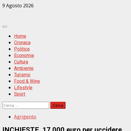
Zum
9 Agosto 2026
Inhalt
springen
Primäres
Menü
Home
Cronaca
Politica
Economia
Cultura
Ambiente
Turismo
Food & Wine
Lifestyle
Sport
Ricerca
per:
Agrigento
INCHIESTE. 17.000 euro per uccidere