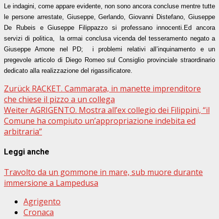
Le indagini, come appare evidente, non sono ancora concluse mentre tutte
le persone arrestate, Giuseppe, Gerlando, Giovanni Distefano, Giuseppe
De Rubeis e Giuseppe Filippazzo si professano innocenti.Ed ancora
servizi di politica, la ormai conclusa vicenda del tesseramento negato a
Giuseppe Arnone nel PD; i problemi relativi all’inquinamento e un
pregevole articolo di Diego Romeo sul Consiglio provinciale straordinario
dedicato alla realizzazione del rigassificatore.
Beitragsnavigation
Zurück
RACKET. Cammarata, in manette imprenditore
che chiese il pizzo a un collega
Weiter
AGRIGENTO. Mostra all’ex collegio dei Filippini, “il
Comune ha compiuto un’appropriazione indebita ed
arbitraria”
Leggi anche
Travolto da un gommone in mare, sub muore durante
immersione a Lampedusa
Agrigento
Cronaca