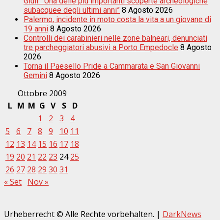
Giuli: “Una delle più importanti scoperte archeologiche
subacquee degli ultimi anni”
8 Agosto 2026
Palermo, incidente in moto costa la vita a un giovane di
19 anni
8 Agosto 2026
Controlli dei carabinieri nelle zone balneari, denunciati
tre parcheggiatori abusivi a Porto Empedocle
8 Agosto
2026
Torna il Paesello Pride a Cammarata e San Giovanni
Gemini
8 Agosto 2026
Ottobre 2009
L
M
M
G
V
S
D
1
2
3
4
5
6
7
8
9
10
11
12
13
14
15
16
17
18
19
20
21
22
23
24
25
26
27
28
29
30
31
« Set
Nov »
Urheberrecht © Alle Rechte vorbehalten.
|
DarkNews