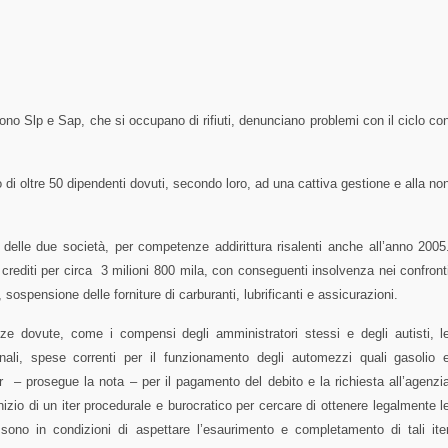
no Slp e Sap, che si occupano di rifiuti, denunciano problemi con il ciclo co
 di oltre 50 dipendenti dovuti, secondo loro, ad una cattiva gestione e alla no
 delle due società, per competenze addirittura risalenti anche all’anno 2005
crediti per circa 3 milioni 800 mila, con conseguenti insolvenza nei confront
 sospensione delle forniture di carburanti, lubrificanti e assicurazioni.
nze dovute, come i compensi degli amministratori stessi e degli autisti, l
onali, spese correnti per il funzionamento degli automezzi quali gasolio 
ir
– prosegue la nota –
per il pagamento del debito e la richiesta all’agenzi
inizio di un iter procedurale e burocratico per cercare di ottenere legalmente l
 sono in condizioni di aspettare l’esaurimento e completamento di tali ite