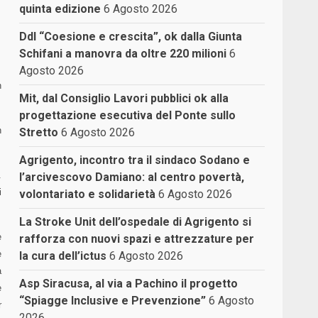
quinta edizione
6 Agosto 2026
Ddl “Coesione e crescita”, ok dalla Giunta
Schifani a manovra da oltre 220 milioni
6
Agosto 2026
n
Mit, dal Consiglio Lavori pubblici ok alla
progettazione esecutiva del Ponte sullo
n
Stretto
6 Agosto 2026
Agrigento, incontro tra il sindaco Sodano e
.
l’arcivescovo Damiano: al centro povertà,
i
volontariato e solidarietà
6 Agosto 2026
La Stroke Unit dell’ospedale di Agrigento si
e
rafforza con nuovi spazi e attrezzature per
e
la cura dell’ictus
6 Agosto 2026
a
Asp Siracusa, al via a Pachino il progetto
e
“Spiagge Inclusive e Prevenzione”
6 Agosto
r
2026