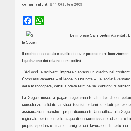
comunicalo.it
11 Ottobre 2009
Facebook
WhatsApp
Le imprese Sam Sietmi Abientali, Bo
la Sogeir.
Il rischio denunciato è quello di dover procedere al licenziamento
liquidazione dei relativi corrispettivi.
“Ad oggi le scriventi imprese vantano un credito nei confronti
Complessivamente
– si legge in una nota –
le società vantano 
della manodopera, debiti a breve termine nei confronti di fornitori,
La Sogei
r
riesce a pagare regolarmente altri tipi di compete
consulenze affidate a studi tecnici esterni e studi professi
assicurazioni, nonché i propri dipendenti. Una diffida alla Soge
regionale per i rifiuti e le acque di un commissario ad acta, è l’
proprie spettanze, ma le famiglie dei lavoratori di certo non