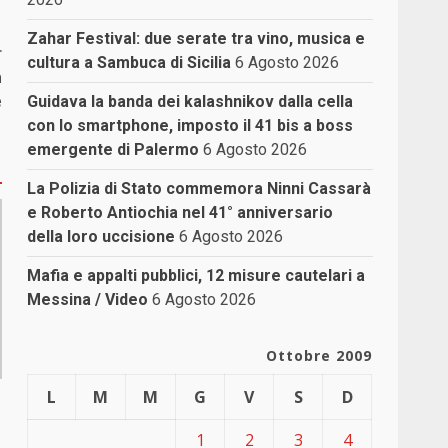
Zahar Festival: due serate tra vino, musica e
r
cultura a Sambuca di Sicilia
6 Agosto 2026
n
e
Guidava la banda dei kalashnikov dalla cella
con lo smartphone, imposto il 41 bis a boss
emergente di Palermo
6 Agosto 2026
La Polizia di Stato commemora Ninni Cassarà
e Roberto Antiochia nel 41° anniversario
della loro uccisione
6 Agosto 2026
Mafia e appalti pubblici, 12 misure cautelari a
Messina / Video
6 Agosto 2026
Ottobre 2009
L
M
M
G
V
S
D
1
2
3
4