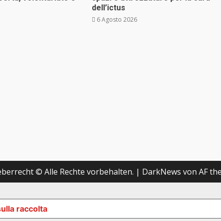
dell’ictus
6 Agosto 2026
berrecht © Alle Rechte vorbehalten.
|
DarkNews
von AF th
ulla raccolta
LE TUE PREFERENZE RELATIVE ALLA P