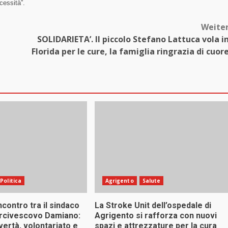
ecessità”.
Weite
SOLIDARIETA’. Il piccolo Stefano Lattuca vola i
Florida per le cure, la famiglia ringrazia di cuor
Politica
Agrigento
Salute
ncontro tra il sindaco
La Stroke Unit dell’ospedale di
arcivescovo Damiano:
Agrigento si rafforza con nuovi
vertà, volontariato e
spazi e attrezzature per la cura