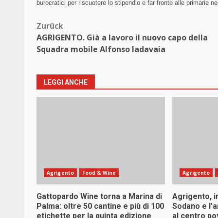
burocratici per riscuotere lo stipendio e far fronte alle primarie n
Beitragsnavigation
Zurück
AGRIGENTO. Già a lavoro il nuovo capo della
Squadra mobile Alfonso Iadavaia
LEGGI ANCHE
Agrigento
Food & Wine
Agrigento
Gattopardo Wine torna a Marina di
Agrigento, i
Palma: oltre 50 cantine e più di 100
Sodano e l’
etichette per la quinta edizione
al centro po