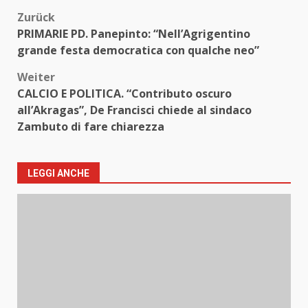
Beitragsnavigation
Zurück
PRIMARIE PD. Panepinto: “Nell’Agrigentino
grande festa democratica con qualche neo”
Weiter
CALCIO E POLITICA. “Contributo oscuro
all’Akragas”, De Francisci chiede al sindaco
Zambuto di fare chiarezza
LEGGI ANCHE