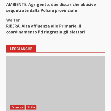
Beitragsnavigation
AMBIENTE. Agrigento, due discariche abusive
sequetrate dalla Polizia provinciale
Weiter
RIBERA. Alta affluenza alle Primarie, il
coordinamento Pd ringrazia gli elettori
LEGGI ANCHE
Cronaca
Sicilia