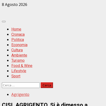
Zum
8 Agosto 2026
Inhalt
springen
Primäres
Menü
Home
Cronaca
Politica
Economia
Cultura
Ambiente
Turismo
Food & Wine
Lifestyle
Sport
Ricerca
per:
Agrigento
CISL AGRIGENTO. Si è dimesso a