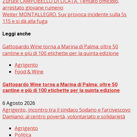
Beitragsnavigation
Zurück
CAMPOBELLO DI LICATA. Tentato omicidio,
arrestato giovane rumeno
Weiter
MONTALLEGRO. Suv provoca incidente sulla Ss
115 e si dà alla fuga
Leggi anche
Gattopardo Wine torna a Marina di Palma: oltre 50
cantine e più di 100 etichette per la quinta edizione
Agrigento
Food & Wine
Gattopardo Wine torna a Marina di Palma: oltre 50
cantine e più di 100 etichette per la quinta edizione
6 Agosto 2026
Agrigento, incontro tra il sindaco Sodano e l’arcivescovo
Damiano: al centro povertà, volontariato e solidarietà
Agrigento
Politica