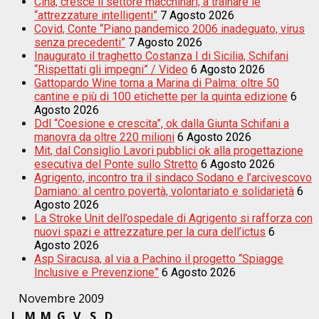
Cina, cresce il settore macchinari, a trainare le
“attrezzature intelligenti”
7 Agosto 2026
Covid, Conte “Piano pandemico 2006 inadeguato, virus
senza precedenti”
7 Agosto 2026
Inaugurato il traghetto Costanza I di Sicilia, Schifani
“Rispettati gli impegni” / Video
6 Agosto 2026
Gattopardo Wine torna a Marina di Palma: oltre 50
cantine e più di 100 etichette per la quinta edizione
6
Agosto 2026
Ddl “Coesione e crescita”, ok dalla Giunta Schifani a
manovra da oltre 220 milioni
6 Agosto 2026
Mit, dal Consiglio Lavori pubblici ok alla progettazione
esecutiva del Ponte sullo Stretto
6 Agosto 2026
Agrigento, incontro tra il sindaco Sodano e l’arcivescovo
Damiano: al centro povertà, volontariato e solidarietà
6
Agosto 2026
La Stroke Unit dell’ospedale di Agrigento si rafforza con
nuovi spazi e attrezzature per la cura dell’ictus
6
Agosto 2026
Asp Siracusa, al via a Pachino il progetto “Spiagge
Inclusive e Prevenzione”
6 Agosto 2026
Novembre 2009
L
M
M
G
V
S
D