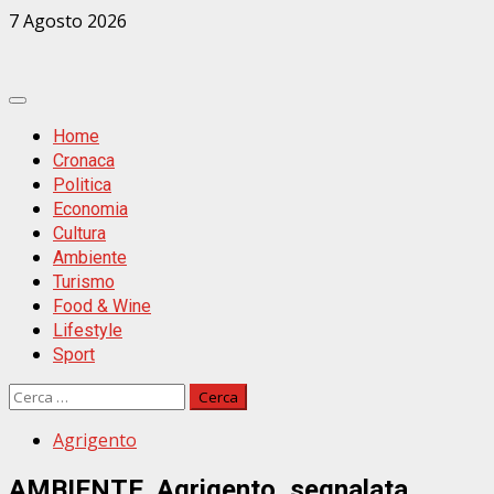
Zum
7 Agosto 2026
Inhalt
springen
Primäres
Menü
Home
Cronaca
Politica
Economia
Cultura
Ambiente
Turismo
Food & Wine
Lifestyle
Sport
Ricerca
per:
Agrigento
AMBIENTE. Agrigento, segnalata