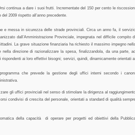
si continua a dare i suoi frutti. Incrementate del 150 per cento le riscossion
 del 2009 rispetto all’anno precedente.
ne e messa in sicurezza delle strade provinciali. Circa un anno fa, il servizi
anizzato dall’Amministrazione Provinciale, impegnata nel difficile compito d
cittadini. La grave situazione finanziaria ha richiesto il massimo impegno nell
 nella direzione di razionalizzare la spesa, finalizzandola, da una parte, a
izi rispondenti ai loro effettivi bisogni; servizi, quindi, dinamicamente orientati a
 programma che prevede la gestione degli uffici interni secondo i canon
nistrativa.
zare gli uffici provinciali nel senso di stimolare la dirigenza al raggiungiment
rsi condivisi di crescita del personale, orientati a standard di qualità sempr
omatica della capacità di operare per progetti ed obiettivi della Pubblic