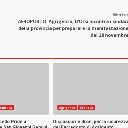
Weite
AEROPORTO. Agrigento, D’Orsi incontra i sindac
della provincia per preparare la manifestazion
del 28 novembr
Cultura
Agrigento
Cronaca
sello Pride a
Dissuasori e droni per la sicurezz
 San Giovanni Gemini
del Ferragosto di Agrigento