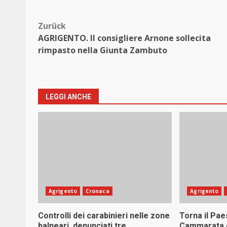
Beitragsnavigation
Zurück
AGRIGENTO. Il consigliere Arnone sollecita
rimpasto nella Giunta Zambuto
LEGGI ANCHE
Agrigento
Cronaca
Agrigento
Controlli dei carabinieri nelle zone
Torna il Pae
balneari, denunciati tre
Cammarata e