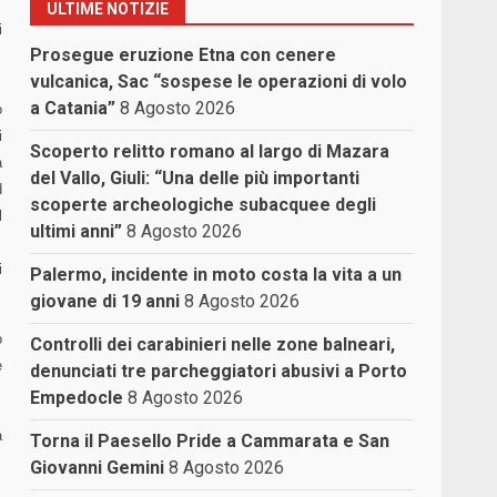
ULTIME NOTIZIE
i
Prosegue eruzione Etna con cenere
vulcanica, Sac “sospese le operazioni di volo
a Catania”
8 Agosto 2026
o
i
Scoperto relitto romano al largo di Mazara
a
del Vallo, Giuli: “Una delle più importanti
d
scoperte archeologiche subacquee degli
l
ultimi anni”
8 Agosto 2026
i
Palermo, incidente in moto costa la vita a un
giovane di 19 anni
8 Agosto 2026
o
Controlli dei carabinieri nelle zone balneari,
e
denunciati tre parcheggiatori abusivi a Porto
Empedocle
8 Agosto 2026
a
Torna il Paesello Pride a Cammarata e San
Giovanni Gemini
8 Agosto 2026