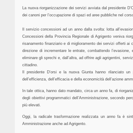
La nuova riorganizzazione dei servizi avviata dal presidente D’Or
dei canoni per l’occupazione di spazi ed aree pubbliche nel corso
Il servizio concessioni ad un anno dalla svolta: lotta all’evasio
Concessioni della Provincia Regionale di Agrigento veniva riorg
risanamento finanziario e di miglioramento dei servizi offerti ai 
direzione di incrementare le entrate, combattendo l’evasione, e
eliminare gli sprechi e, dall’altra, ad offrire agli agrigentini, serv
cittadino.
Il presidente D’orsi e la nuova Giunta hanno rilanciato un
dell’efficienza, dell’efficacia e della economicità dell’azione ammi
In tale ottica, hanno dato mandato, circa un anno fa, di riorganiz
degli obiettivi programmatici dell’Amministrazione, secondo perco
più elevati.
Oggi, la radicale trasformazione realizzata un anno fa è sint
Amministrazione anche ad Agrigento.