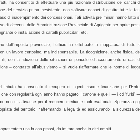
fatti, ha consentito di effettuare una più razionale distribuzione dei carichi d
one del servizio prima inesistente, con software capaci di gestire tutte le fas
caso di inadempimento dei concessionari. Tali attività preliminari hanno fatto s
rso di decenni, dalla Amministrazione Provinciale di Agrigento per aprire pass
ognante o installazione di cartelli pubblicitari, etc.
one dell’imposta provinciale, l’ufficio ha effettuato la mappatura di tutte l
 con un lavoro certosino, ma indispensabile. La ricognizione, anche fisica, de
ali, con la riduzione delle situazioni di pericolo ed accertamento di casi d
ione – contrasto all’abusivismo – si vuole riaffermare che le norme di legg
 tributo ha consentito il recupero di ingenti risorse finanziarie per l’Ente
i che con regolarità ogni anno hanno pagato il canone e quelli — i cd “furbi” 
e non si attivasse per il recupero mediante ruoli esattoriali. Speranza ogg
opriata del territorio, riaffermando la legalità ed assicurando la sicurezza de
ppresentato una buona prassi, da imitare anche in altri ambiti.