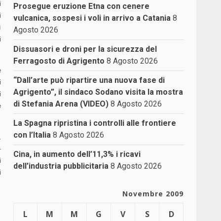
i
Prosegue eruzione Etna con cenere
i
vulcanica, sospesi i voli in arrivo a Catania
8
ì
Agosto 2026
i
Dissuasori e droni per la sicurezza del
Ferragosto di Agrigento
8 Agosto 2026
e
“Dall’arte può ripartire una nuova fase di
i
Agrigento”, il sindaco Sodano visita la mostra
i
di Stefania Arena (VIDEO)
8 Agosto 2026
e
La Spagna ripristina i controlli alle frontiere
con l’Italia
8 Agosto 2026
,
—
Cina, in aumento dell’11,3% i ricavi
i
dell’industria pubblicitaria
8 Agosto 2026
i
Novembre 2009
L
M
M
G
V
S
D