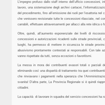
L’impegno profuso dallo staff interno dell’ufficio concessioni, in
lavoro, una sistemazione degli archivi cartacei, l’informatizzazi
del procedimento, fino all’emissione dei ruoli per l’esattoria nel 
che venissero revisionate tutte le concessioni rilasciate, nel co
carrabili, effettuare attraversamenti per allacci alla rete idrica o f
Oltre, quindi, all’aumento esponenziale dei livelli di riscossi
concessioni e autorizzazioni ricadenti sulle strade provinciali,
luoghi, ha permesso di mettere in sicurezza le strade provinci
abusivismo prontamente contestati ai responsabili. Con tale az
vanno rispettate da tutti, senza eccezioni o favoritismi.
La messa in mora dei contribuenti evasori totali o parziali del
eliminando così una disparità di trattamento tra quei contribuent
che rinviavano i pagamenti nella speranza che l’Amministrazion
svanita! D’altra parte, La Provincia Regionale si è quindi riappr
cittadini.
La capacità di lavorare in squadra del servizio concessioni ha ra