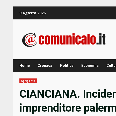
Zum
9 Agosto 2026
Inhalt
springen
Home
Cronaca
Politica
Economia
Cultu
Agrigento
CIANCIANA. Inciden
imprenditore palerm