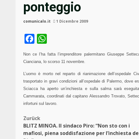
ponteggio
comunicalo.it
1 Dicembre 2009
Facebook
WhatsApp
Non ce l’ha fatta l’imprenditore palermitano Giuseppe Settec
Cianciana, lo scorso 11 novembre.
L’uomo è morto nel reparto di rianimazione dell’ospedale Civ
trasportato in gravi condizioni all’ospedale di Palermo, dove e
Sciacca ha aperto un’inchiesta e sulla salma sarà eseguita
Cammarata, coordinati dal capitano Alessandro Trovato, Setteca
infortuni sul lavoro.
Beitragsnavigation
Zurück
BLITZ MINOA. Il sindaco Piro: “Non sto con i
mafiosi, piena soddisfazione per l’inchiesta de