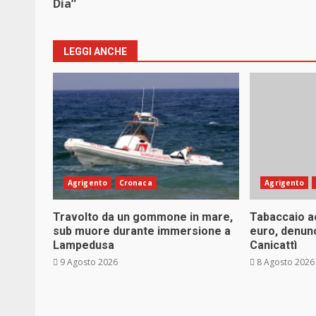
Dia”
LEGGI ANCHE
Agrigento
Cronaca
Agrigento
Travolto da un gommone in mare,
Tabaccaio ac
sub muore durante immersione a
euro, denun
Lampedusa
Canicattì
9 Agosto 2026
8 Agosto 2026