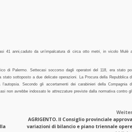
asi 41 anni,caduto da un’impalcatura di circa otto metri, in vicolo Mulè 
ico di Palermo. Settecasi soccorso dagli operatori del 118, era stato po
ra stato sottoposto a due delicate operazioni. La Procura della Repubblica d
 l’autopsia. Secondo gli accertamenti dei carabinieri della Compagnia d
si non avrebbe indossato le attrezzature previste dalla normativa contro gl
Weite
AGRIGENTO. Il Consiglio provinciale approv
lla
variazioni di bilancio e piano triennale oper