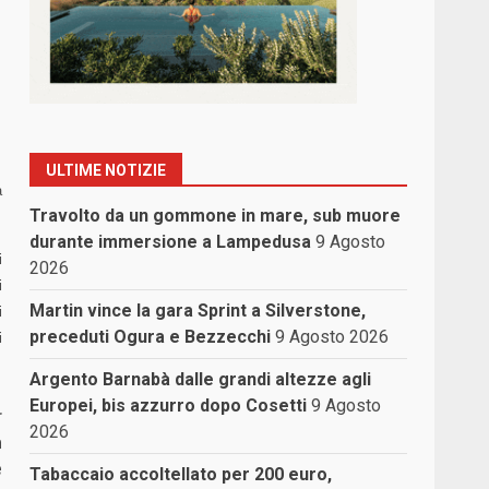
ULTIME NOTIZIE
a
Travolto da un gommone in mare, sub muore
durante immersione a Lampedusa
9 Agosto
i
2026
i
Martin vince la gara Sprint a Silverstone,
i
preceduti Ogura e Bezzecchi
9 Agosto 2026
i
Argento Barnabà dalle grandi altezze agli
Europei, bis azzurro dopo Cosetti
9 Agosto
r
2026
a
e
Tabaccaio accoltellato per 200 euro,