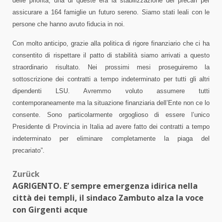
delle priorità, una di queste era la stabilizzazione dei precari per
assicurare a 164 famiglie un futuro sereno. Siamo stati leali con le
persone che hanno avuto fiducia in noi.
Con molto anticipo, grazie alla politica di rigore finanziario che ci ha
consentito di rispettare il patto di stabilità siamo arrivati a questo
straordinario risultato. Nei prossimi mesi proseguiremo la
sottoscrizione dei contratti a tempo indeterminato per tutti gli altri
dipendenti LSU. Avremmo voluto assumere tutti
contemporaneamente ma la situazione finanziaria dell’Ente non ce lo
consente. Sono particolarmente orgoglioso di essere l’unico
Presidente di Provincia in Italia ad avere fatto dei contratti a tempo
indeterminato per eliminare completamente la piaga del
precariato”.
Beitragsnavigation
Zurück
AGRIGENTO. E’ sempre emergenza idirica nella
città dei templi, il sindaco Zambuto alza la voce
con Girgenti acque