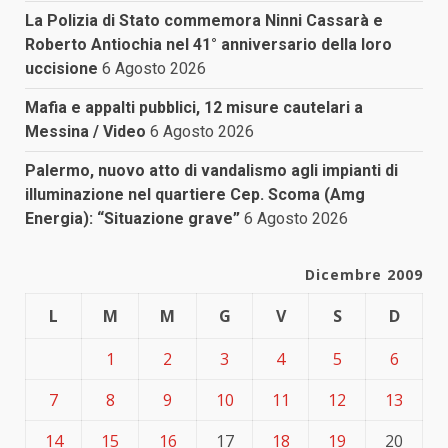
La Polizia di Stato commemora Ninni Cassarà e
Roberto Antiochia nel 41° anniversario della loro
uccisione
6 Agosto 2026
Mafia e appalti pubblici, 12 misure cautelari a
Messina / Video
6 Agosto 2026
Palermo, nuovo atto di vandalismo agli impianti di
illuminazione nel quartiere Cep. Scoma (Amg
Energia): “Situazione grave”
6 Agosto 2026
Dicembre 2009
L
M
M
G
V
S
D
1
2
3
4
5
6
7
8
9
10
11
12
13
14
15
16
17
18
19
20