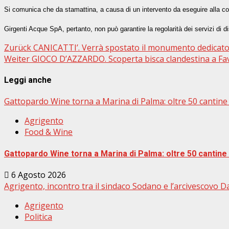
WhatsApp
Si comunica che da stamattina, a causa di un intervento da eseguire alla cond
Girgenti Acque SpA, pertanto, non può garantire la regolarità dei servizi di dis
Beitragsnavigation
Zurück
CANICATTI’. Verrà spostato il monumento dedicato a
Weiter
GIOCO D’AZZARDO. Scoperta bisca clandestina a Fava
Leggi anche
Gattopardo Wine torna a Marina di Palma: oltre 50 cantine e
Agrigento
Food & Wine
Gattopardo Wine torna a Marina di Palma: oltre 50 cantine e
6 Agosto 2026
Agrigento, incontro tra il sindaco Sodano e l’arcivescovo D
Agrigento
Politica