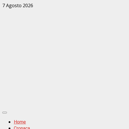
Zum
7 Agosto 2026
Inhalt
springen
Primäres
Menü
Home
Cronaca