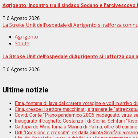
Agrigento, incontro tra il sindaco Sodano e l’arcivescovo 
6 Agosto 2026
La Stroke Unit dell’ospedale di Agrigento si rafforza con nuo
Agrigento
Salute
La Stroke Unit dell’ospedale di Agrigento si rafforza con n
6 Agosto 2026
Ultime notizie
Etna, fontana di lava dal cratere voragine e voli in arrivo di
Cina, cresce il settore macchinari, a trainare le “attrezzatur
Covid, Conte “Piano pandemico 2006 inadeguato, virus s
Inaugurato il traghetto Costanza I di Sicilia, Schifani “Risp
Gattopardo Wine torna a Marina di Palma: oltre 50 cantine 
Ddl “Coesione e crescita”, ok dalla Giunta Schifani a mano