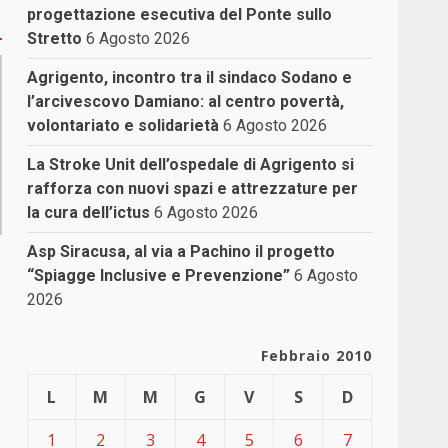
progettazione esecutiva del Ponte sullo
Stretto
6 Agosto 2026
Agrigento, incontro tra il sindaco Sodano e
l’arcivescovo Damiano: al centro povertà,
volontariato e solidarietà
6 Agosto 2026
La Stroke Unit dell’ospedale di Agrigento si
rafforza con nuovi spazi e attrezzature per
la cura dell’ictus
6 Agosto 2026
Asp Siracusa, al via a Pachino il progetto
“Spiagge Inclusive e Prevenzione”
6 Agosto
2026
Febbraio 2010
L
M
M
G
V
S
D
1
2
3
4
5
6
7