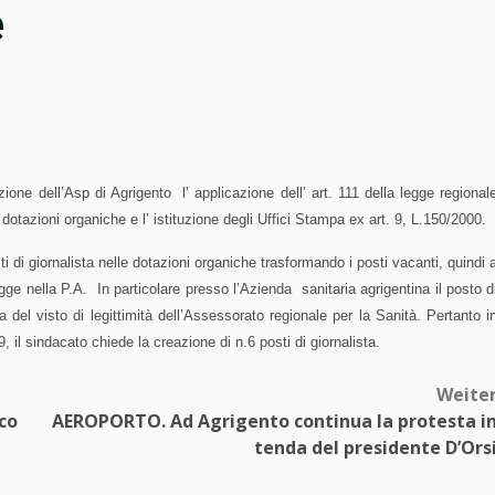
e
ezione dell’Asp di Agrigento
l’ applicazione dell’ art. 111 della legge regional
 dotazioni organiche e l’ istituzione degli Uffici Stampa ex art. 9, L.150/2000.
i di giornalista nelle dotazioni organiche trasformando i posti vacanti, quindi 
egge nella P.A.
In particolare presso l’Azienda
sanitaria agrigentina il posto d
 del visto di legittimità dell’Assessorato regionale per la Sanità. Pertanto i
9, il sindacato chiede la creazione di n.6 posti di giornalista.
Weite
co
AEROPORTO. Ad Agrigento continua la protesta i
tenda del presidente D’Ors