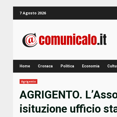
Zum
7 Agosto 2026
Inhalt
springen
Home
Cronaca
Politica
Economia
Cultu
Agrigento
AGRIGENTO. L’Asso
isituzione ufficio s