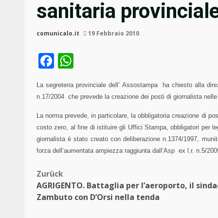
sanitaria provincial
comunicalo.it
19 Febbraio 2010
Facebook
WhatsApp
La segreteria provinciale dell’ Assostampa
ha chiesto alla dir
n.17/2004
che prevede la creazione dei posti di giornalista nelle
La norma prevede, in particolare, la obbligatoria creazione di post
costo zero, al fine di istituire gli Uffici Stampa, obbligatori per l
giornalista è stato creato con deliberazione n.1374/1997, munita
forza dell’aumentata ampiezza raggiunta dall’Asp
ex l.r. n.5/200
Beitragsnavigation
Zurück
AGRIGENTO. Battaglia per l’aeroporto, il sinda
Zambuto con D’Orsi nella tenda