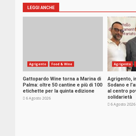
LEGGI ANCHE
Agrigento
Food & Wine
Agrigento
Gattopardo Wine torna a Marina di
Agrigento, i
Palma: oltre 50 cantine e più di 100
Sodano e l’
etichette per la quinta edizione
al centro po
solidarietà
6 Agosto 2026
6 Agosto 2026