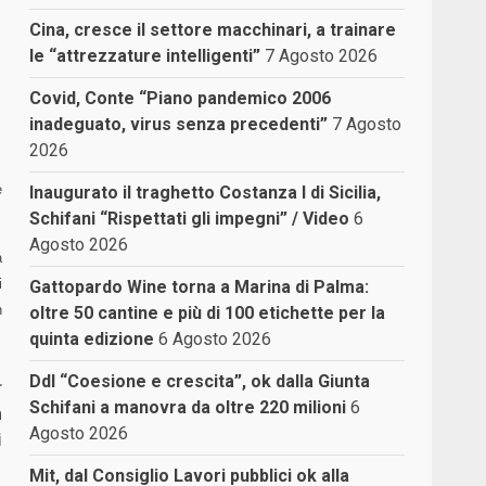
Cina, cresce il settore macchinari, a trainare
le “attrezzature intelligenti”
7 Agosto 2026
Covid, Conte “Piano pandemico 2006
inadeguato, virus senza precedenti”
7 Agosto
2026
e
Inaugurato il traghetto Costanza I di Sicilia,
Schifani “Rispettati gli impegni” / Video
6
Agosto 2026
a
i
Gattopardo Wine torna a Marina di Palma:
n
oltre 50 cantine e più di 100 etichette per la
quinta edizione
6 Agosto 2026
Ddl “Coesione e crescita”, ok dalla Giunta
r
Schifani a manovra da oltre 220 milioni
6
n
Agosto 2026
i
Mit, dal Consiglio Lavori pubblici ok alla