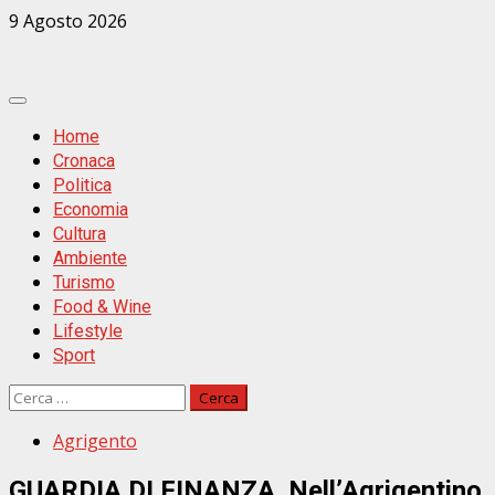
Zum
9 Agosto 2026
Inhalt
springen
Primäres
Menü
Home
Cronaca
Politica
Economia
Cultura
Ambiente
Turismo
Food & Wine
Lifestyle
Sport
Ricerca
per:
Agrigento
GUARDIA DI FINANZA. Nell’Agrigentino