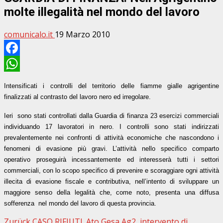
molte illegalità nel mondo del lavoro
comunicalo.it
19 Marzo 2010
Facebook
WhatsApp
Intensificati i controlli del territorio delle fiamme gialle agrigentine
finalizzati al contrasto del lavoro nero ed irregolare.
Ieri
sono stati controllati dalla Guardia di finanza 23 esercizi commerciali
individuando 17 lavoratori in nero. I controlli sono stati indirizzati
prevalentemente nei confronti di attività economiche che nascondono i
fenomeni di evasione più gravi. L’attività nello specifico comparto
operativo proseguirà incessantemente ed interesserà tutti i settori
commerciali, con lo scopo specifico di prevenire e scoraggiare ogni attività
illecita di evasione fiscale e contributiva, nell’intento di sviluppare un
maggiore senso della legalità che, come noto, presenta una diffusa
sofferenza
nel mondo del lavoro di questa provincia.
Beitragsnavigation
Zurück
CASO RIFIUTI. Ato Gesa Ag2, intervento di