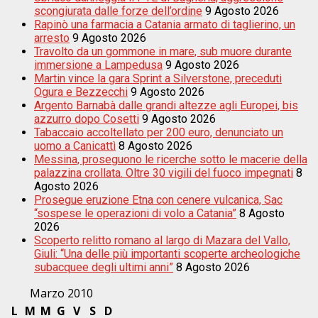
scongiurata dalle forze dell’ordine
9 Agosto 2026
Rapinò una farmacia a Catania armato di taglierino, un
arresto
9 Agosto 2026
Travolto da un gommone in mare, sub muore durante
immersione a Lampedusa
9 Agosto 2026
Martin vince la gara Sprint a Silverstone, preceduti
Ogura e Bezzecchi
9 Agosto 2026
Argento Barnabà dalle grandi altezze agli Europei, bis
azzurro dopo Cosetti
9 Agosto 2026
Tabaccaio accoltellato per 200 euro, denunciato un
uomo a Canicattì
8 Agosto 2026
Messina, proseguono le ricerche sotto le macerie della
palazzina crollata. Oltre 30 vigili del fuoco impegnati
8
Agosto 2026
Prosegue eruzione Etna con cenere vulcanica, Sac
“sospese le operazioni di volo a Catania”
8 Agosto
2026
Scoperto relitto romano al largo di Mazara del Vallo,
Giuli: “Una delle più importanti scoperte archeologiche
subacquee degli ultimi anni”
8 Agosto 2026
Marzo 2010
L
M
M
G
V
S
D