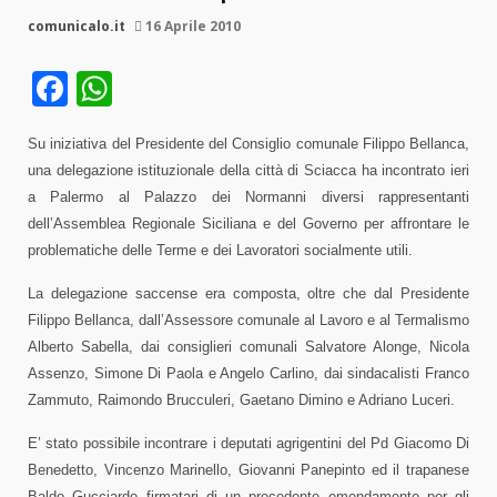
comunicalo.it
16 Aprile 2010
Facebook
WhatsApp
Su iniziativa del Presidente del Consiglio comunale Filippo Bellanca,
una delegazione istituzionale della città di Sciacca ha incontrato ieri
a Palermo al Palazzo dei Normanni diversi rappresentanti
dell’Assemblea Regionale Siciliana e del Governo per affrontare le
problematiche delle Terme e dei Lavoratori socialmente utili.
La delegazione saccense era composta, oltre che dal Presidente
Filippo Bellanca, dall’Assessore comunale al Lavoro e al Termalismo
Alberto Sabella, dai consiglieri comunali Salvatore Alonge, Nicola
Assenzo, Simone Di Paola e Angelo Carlino, dai sindacalisti Franco
Zammuto, Raimondo Brucculeri, Gaetano Dimino e Adriano Luceri.
E’ stato possibile incontrare i deputati agrigentini del Pd Giacomo Di
Benedetto, Vincenzo Marinello, Giovanni Panepinto ed il trapanese
Baldo Gucciardo firmatari di un precedente emendamento per gli