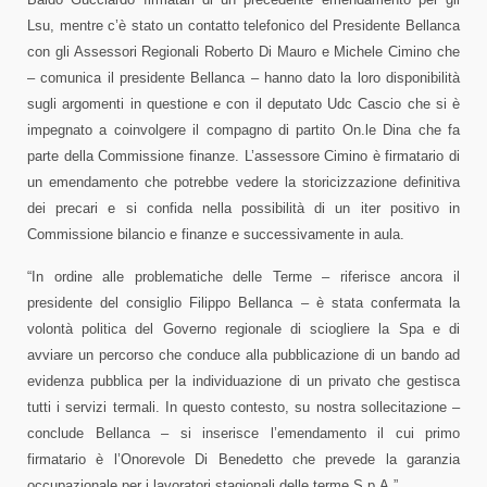
Lsu, mentre c’è stato un contatto telefonico del Presidente Bellanca
con gli Assessori Regionali Roberto Di Mauro e Michele Cimino che
– comunica il presidente Bellanca – hanno dato la loro disponibilità
sugli argomenti in questione e con il deputato Udc Cascio che si è
impegnato a coinvolgere il compagno di partito On.le Dina che fa
parte della Commissione finanze. L’assessore Cimino è firmatario di
un emendamento che potrebbe vedere la storicizzazione definitiva
dei precari e si confida nella possibilità di un iter positivo in
Commissione bilancio e finanze e successivamente in aula.
“In ordine alle problematiche delle Terme – riferisce ancora il
presidente del consiglio Filippo Bellanca – è stata confermata la
volontà politica del Governo regionale di sciogliere la Spa e di
avviare un percorso che conduce alla pubblicazione di un bando ad
evidenza pubblica per la individuazione di un privato che gestisca
tutti i servizi termali. In questo contesto, su nostra sollecitazione –
conclude Bellanca – si inserisce l’emendamento il cui primo
firmatario è l’Onorevole Di Benedetto che prevede la garanzia
occupazionale per i lavoratori stagionali delle terme S.p.A.”.