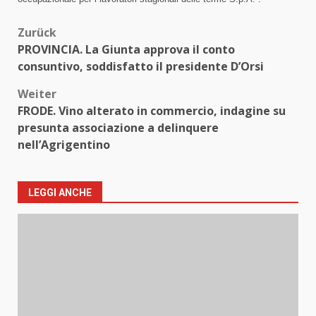
Beitragsnavigation
Zurück
PROVINCIA. La Giunta approva il conto
consuntivo, soddisfatto il presidente D’Orsi
Weiter
FRODE. Vino alterato in commercio, indagine su
presunta associazione a delinquere
nell’Agrigentino
LEGGI ANCHE