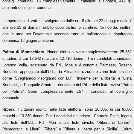
consigli comunali. 13 complessivamente i candidati a sindaco, 412 gli
aspiranti consiglieri comunali.
Le operazioni di voto si svolgeranno dalle ore 8 alle ore 22 di oggi e dalle 7
alle ore 15 di domani, subito dopo partirà lo scrutinio. Si ricorda, inoltre,
che le urne per l’eventuale secondo turno di ballottaggio si riapriranno
domenica 13 giugno prossimo.
Palma di Montechiaro.
Hanno diritto al voto
complessivamente 25.352
cittadini, di cui 12.642 maschi e 12.710 donne . Tre i candidati a sindaco:
Lorenzo Vella, sostenuto da Pdl, Mpa e Autonomia Palmese; Rosario
Bonfanti, appoggiato dall’Udc, da Alleanza azzurra e varie liste civiche
come “Svegliamoci risorgiamo con Lui”, “Insieme per la libertà” e “Lista
Bonfanti”; e Pasquale Amato, il candidato del Pd e della lista civica “Patto
per Palma”. Sono complessivamente 157 i candidati al consiglio
comunale.
Ribera.
I cittadini
iscritti nelle liste elettorali sono 20.036, di cui 9.806
maschi e 10.230 donne. Due i candidati a sindaco. Carmelo Pace, legato
alle liste dell’Udc, Pdl, Mpa e alle liste civiche “Ribera di Centro”,
“democratici e Liberi”, “Ribera” e “Ribera e libertà per la Sicilia”. L’altro