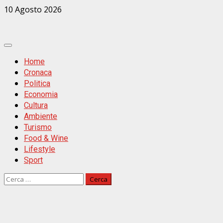
Zum
10 Agosto 2026
Inhalt
springen
Primäres
Menü
Home
Cronaca
Politica
Economia
Cultura
Ambiente
Turismo
Food & Wine
Lifestyle
Sport
Ricerca
per: