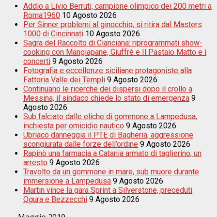
Addio a Livio Berruti, campione olimpico dei 200 metri a
Roma1960
10 Agosto 2026
Per Sinner problemi al ginocchio, si ritira dal Masters
1000 di Cincinnati
10 Agosto 2026
Sagra del Raccolto di Cianciana: riprogrammati show-
cooking con Mangiapane, Giuffrè e Il Pastaio Matto e i
concerti
9 Agosto 2026
Fotografia e eccellenze siciliane protagoniste alla
Fattoria Valle dei Templi
9 Agosto 2026
Continuano le ricerche dei dispersi dopo il crollo a
Messina, il sindaco chiede lo stato di emergenza
9
Agosto 2026
Sub falciato dalle eliche di gommone a Lampedusa,
inchiesta per omicidio nautico
9 Agosto 2026
Ubriaco danneggia il PTE di Bagheria, aggressione
scongiurata dalle forze dell’ordine
9 Agosto 2026
Rapinò una farmacia a Catania armato di taglierino, un
arresto
9 Agosto 2026
Travolto da un gommone in mare, sub muore durante
immersione a Lampedusa
9 Agosto 2026
Martin vince la gara Sprint a Silverstone, preceduti
Ogura e Bezzecchi
9 Agosto 2026
Maggio 2010