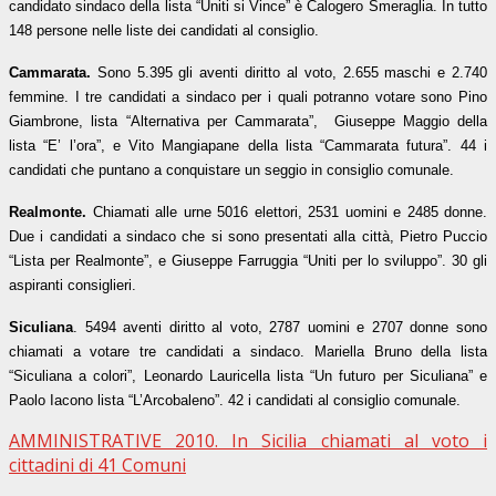
candidato sindaco della lista “Uniti si Vince” è Calogero Smeraglia. In tutto
148 persone nelle liste dei candidati al consiglio.
Cammarata.
Sono 5.395 gli aventi diritto al voto, 2.655 maschi e 2.740
femmine. I tre candidati a sindaco per i quali potranno votare sono Pino
Giambrone, lista “Alternativa per Cammarata”, Giuseppe Maggio della
lista “E’ l’ora”, e Vito Mangiapane della lista “Cammarata futura”. 44 i
candidati che puntano a conquistare un seggio in consiglio comunale.
Realmonte.
Chiamati alle urne
5016 elettori, 2531 uomini e 2485 donne.
Due i candidati a sindaco che si sono presentati alla città, Pietro Puccio
“Lista per Realmonte”, e Giuseppe Farruggia “Uniti per lo sviluppo”. 30 gli
aspiranti consiglieri.
Siculiana
. 5494 aventi diritto al voto, 2787 uomini e 2707 donne sono
chiamati a votare tre candidati a sindaco. Mariella Bruno della lista
“Siculiana a colori”, Leonardo Lauricella lista “Un futuro per Siculiana” e
Paolo Iacono lista “L’Arcobaleno”. 42 i candidati al consiglio comunale.
AMMINISTRATIVE 2010. In Sicilia chiamati al voto i
cittadini di 41 Comuni