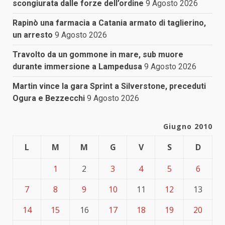
scongiurata dalle forze dell’ordine
9 Agosto 2026
Rapinò una farmacia a Catania armato di taglierino,
un arresto
9 Agosto 2026
Travolto da un gommone in mare, sub muore
durante immersione a Lampedusa
9 Agosto 2026
Martin vince la gara Sprint a Silverstone, preceduti
Ogura e Bezzecchi
9 Agosto 2026
Giugno 2010
L
M
M
G
V
S
D
1
2
3
4
5
6
7
8
9
10
11
12
13
14
15
16
17
18
19
20