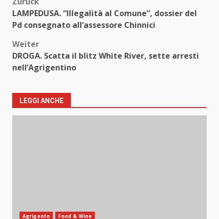
Beitragsnavigation
Zurück
LAMPEDUSA. “Illegalità al Comune”, dossier del
Pd consegnato all’assessore Chinnici
Weiter
DROGA. Scatta il blitz White River, sette arresti
nell’Agrigentino
LEGGI ANCHE
Agrigento
Food & Wine