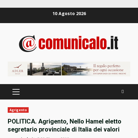
Zum
10 Agosto 2026
Inhalt
springen
PRIMÄRES
MENÜ
Agrigento
POLITICA. Agrigento, Nello Hamel eletto
segretario provinciale di Italia dei valori