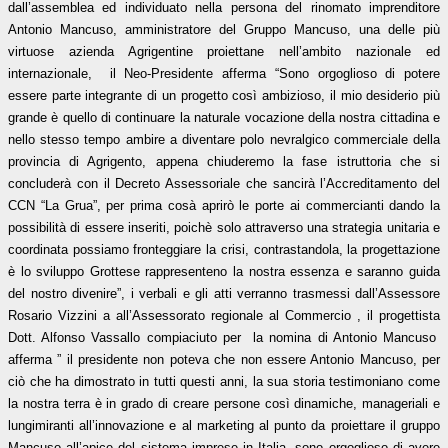
dall’assemblea ed individuato nella persona del rinomato imprenditore
Antonio Mancuso, amministratore del Gruppo Mancuso, una delle più
virtuose azienda Agrigentine proiettane nell’ambito nazionale ed
internazionale,
il Neo-Presidente afferma “Sono orgoglioso di potere
essere parte integrante di un progetto così ambizioso, il mio desiderio più
grande è quello di continuare la naturale vocazione della nostra cittadina e
nello stesso tempo ambire a diventare polo nevralgico commerciale della
provincia di Agrigento, appena chiuderemo la fase istruttoria che si
concluderà con il Decreto Assessoriale che sancirà l’Accreditamento del
CCN “La Grua”, per prima cosà aprirò le porte ai commercianti dando la
possibilità di essere inseriti, poichè solo attraverso una strategia unitaria e
coordinata possiamo fronteggiare la crisi, contrastandola, la progettazione
è lo sviluppo Grottese rappresenteno la nostra essenza e saranno guida
del nostro divenire”, i verbali e gli atti verranno trasmessi dall’Assessore
Rosario Vizzini a all’Assessorato regionale al Commercio , il progettista
Dott. Alfonso Vassallo compiaciuto per
la nomina di Antonio Mancuso
afferma ” il presidente non poteva che non essere Antonio Mancuso, per
ciò che ha dimostrato in tutti questi anni, la sua storia testimoniano come
la nostra terra è in grado di creare persone così dinamiche, manageriali e
lungimiranti all’innovazione e al marketing al punto da proiettare il gruppo
Mancuso all’apice del sistema imprese in Italia, sono orgoglioso di avere