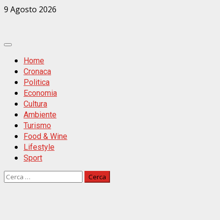
Zum
9 Agosto 2026
Inhalt
springen
Primäres
Menü
Home
Cronaca
Politica
Economia
Cultura
Ambiente
Turismo
Food & Wine
Lifestyle
Sport
Ricerca
per: