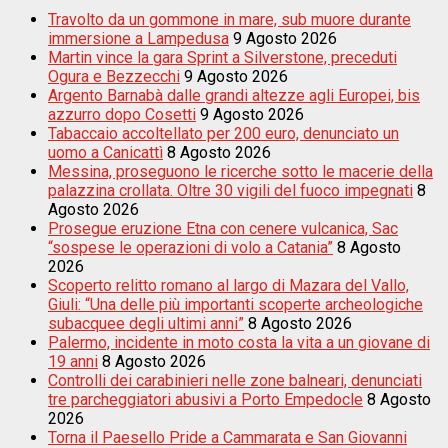
Travolto da un gommone in mare, sub muore durante
immersione a Lampedusa
9 Agosto 2026
Martin vince la gara Sprint a Silverstone, preceduti
Ogura e Bezzecchi
9 Agosto 2026
Argento Barnabà dalle grandi altezze agli Europei, bis
azzurro dopo Cosetti
9 Agosto 2026
Tabaccaio accoltellato per 200 euro, denunciato un
uomo a Canicattì
8 Agosto 2026
Messina, proseguono le ricerche sotto le macerie della
palazzina crollata. Oltre 30 vigili del fuoco impegnati
8
Agosto 2026
Prosegue eruzione Etna con cenere vulcanica, Sac
“sospese le operazioni di volo a Catania”
8 Agosto
2026
Scoperto relitto romano al largo di Mazara del Vallo,
Giuli: “Una delle più importanti scoperte archeologiche
subacquee degli ultimi anni”
8 Agosto 2026
Palermo, incidente in moto costa la vita a un giovane di
19 anni
8 Agosto 2026
Controlli dei carabinieri nelle zone balneari, denunciati
tre parcheggiatori abusivi a Porto Empedocle
8 Agosto
2026
Torna il Paesello Pride a Cammarata e San Giovanni