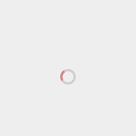
9 Agosto 2026
Agrigento
Cronaca
Tabaccaio accoltellato per 200 euro, denunciato un
uomo a Canicattì
8 Agosto 2026