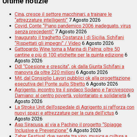
Ultime notizie
Cina, cresce il settore macchinari, a trainare le
“attrezzature intelligenti”
7 Agosto 2026
Covid, Conte “Piano pandemico 2006 inadeguato, virus
senza precedenti”
7 Agosto 2026
Inaugurato il traghetto Costanza I di Sicilia, Schifani
“Rispettati gli impegni” / Video
6 Agosto 2026
Gattopardo Wine torna a Marina di Palma: oltre 50
cantine e più di 100 etichette per la quinta edizione
6
Agosto 2026
Ddl “Coesione e crescita”, ok dalla Giunta Schifani a
manovra da oltre 220 milioni
6 Agosto 2026
Mit, dal Consiglio Lavori pubblici ok alla progettazione
esecutiva del Ponte sullo Stretto
6 Agosto 2026
Agrigento, incontro tra il sindaco Sodano e l’arcivescovo
Damiano: al centro povertà, volontariato e solidarietà
6
Agosto 2026
La Stroke Unit dell’ospedale di Agrigento si rafforza con
nuovi spazi e attrezzature per la cura dell’ictus
6
Agosto 2026
Asp Siracusa, al via a Pachino il progetto “Spiagge
Inclusive e Prevenzione”
6 Agosto 2026
Zahar Festival: due serate tra vino, musica e cultura a