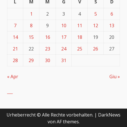
L
M
M
G
V
S
D
1
2
3
4
5
6
7
8
9
10
11
12
13
14
15
16
17
18
19
20
21
22
23
24
25
26
27
28
29
30
31
« Apr
Giu »
Urheberrecht © Alle Rechte vorbehalten.
|
DarkNews
von AF themes.