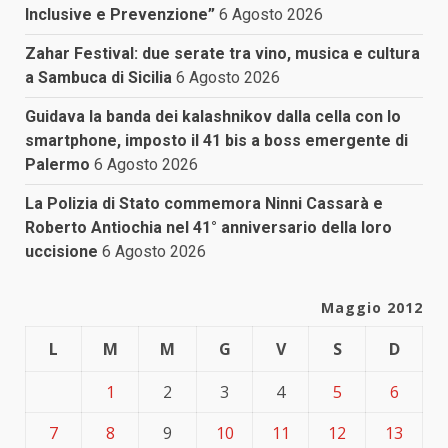
Inclusive e Prevenzione”
6 Agosto 2026
Zahar Festival: due serate tra vino, musica e cultura
a Sambuca di Sicilia
6 Agosto 2026
Guidava la banda dei kalashnikov dalla cella con lo
smartphone, imposto il 41 bis a boss emergente di
Palermo
6 Agosto 2026
La Polizia di Stato commemora Ninni Cassarà e
Roberto Antiochia nel 41° anniversario della loro
uccisione
6 Agosto 2026
Maggio 2012
L
M
M
G
V
S
D
1
2
3
4
5
6
7
8
9
10
11
12
13