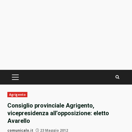
PRIMÄRES
MENÜ
Agrigento
Consiglio provinciale Agrigento,
vicepresidenza all’opposizione: eletto
Avarello
comunicalo.it
23 Maggio 2012