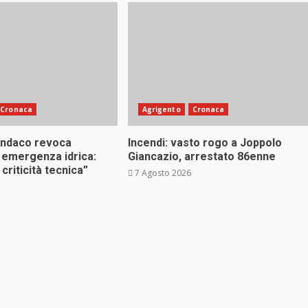
Cronaca
Agrigento
Cronaca
indaco revoca
Incendi: vasto rogo a Joppolo
 emergenza idrica:
Giancazio, arrestato 86enne
criticità tecnica”
7 Agosto 2026