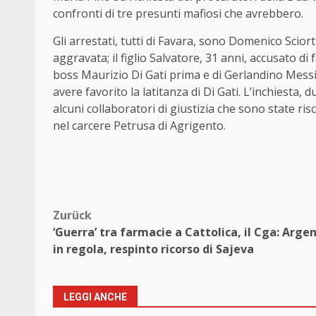
confronti di tre presunti mafiosi che avrebbero.
Gli arrestati, tutti di Favara, sono Domenico Scio
aggravata; il figlio Salvatore, 31 anni, accusato d
boss Maurizio Di Gati prima e di Gerlandino Messi
avere favorito la latitanza di Di Gati. L’inchiesta, 
alcuni collaboratori di giustizia che sono state risc
nel carcere Petrusa di Agrigento.
Beitragsnavigation
Zurück
‘Guerra’ tra farmacie a Cattolica, il Cga: Arge
in regola, respinto ricorso di Sajeva
LEGGI ANCHE