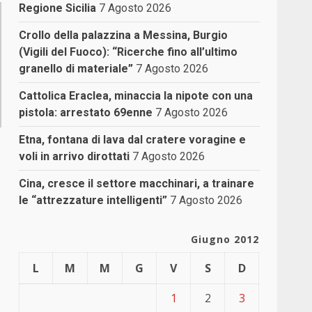
Regione Sicilia
7 Agosto 2026
Crollo della palazzina a Messina, Burgio
(Vigili del Fuoco): “Ricerche fino all’ultimo
granello di materiale”
7 Agosto 2026
Cattolica Eraclea, minaccia la nipote con una
pistola: arrestato 69enne
7 Agosto 2026
Etna, fontana di lava dal cratere voragine e
voli in arrivo dirottati
7 Agosto 2026
Cina, cresce il settore macchinari, a trainare
le “attrezzature intelligenti”
7 Agosto 2026
Giugno 2012
L
M
M
G
V
S
D
1
2
3