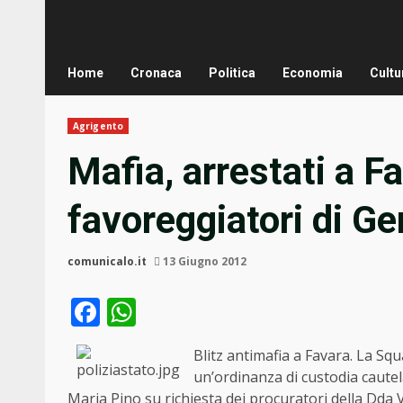
Home
Cronaca
Politica
Economia
Cultu
Agrigento
Mafia, arrestati a F
favoreggiatori di G
comunicalo.it
13 Giugno 2012
Facebook
WhatsApp
Blitz antimafia a Favara. La Sq
un’ordinanza di custodia cautel
Maria Pino su richiesta dei procuratori della Dda V