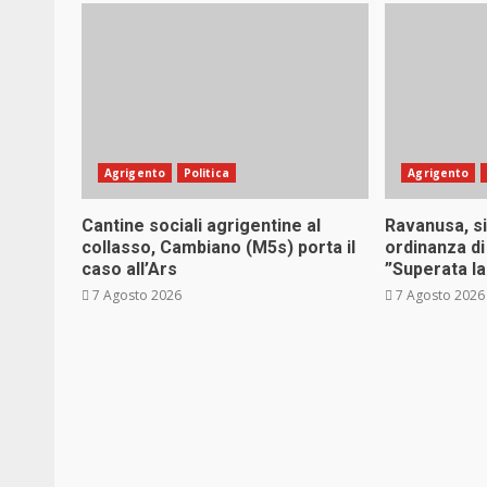
Agrigento
Politica
Agrigento
Cantine sociali agrigentine al
Ravanusa, s
collasso, Cambiano (M5s) porta il
ordinanza di
caso all’Ars
”Superata la 
7 Agosto 2026
7 Agosto 2026