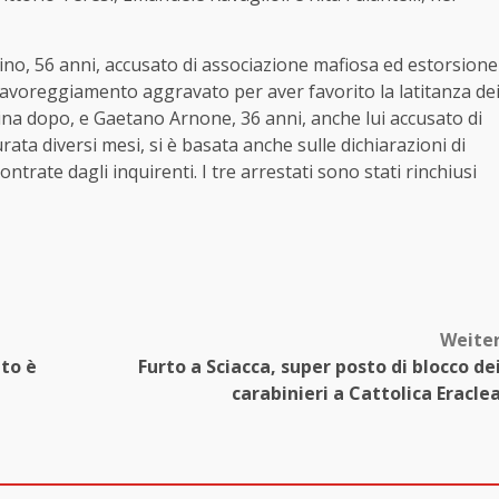
rtino, 56 anni, accusato di associazione mafiosa ed estorsione
i favoreggiamento aggravato per aver favorito la latitanza de
na dopo, e Gaetano Arnone, 36 anni, anche lui accusato di
durata diversi mesi, si è basata anche sulle dichiarazioni di
ontrate dagli inquirenti. I tre arrestati sono stati rinchiusi
Weite
nto è
Furto a Sciacca, super posto di blocco de
carabinieri a Cattolica Eracle