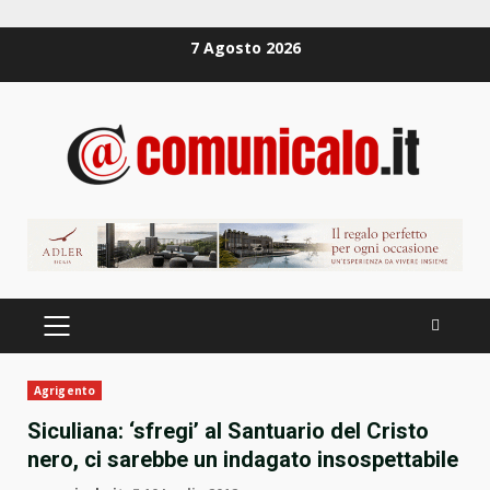
Zum
7 Agosto 2026
Inhalt
springen
PRIMÄRES
MENÜ
Agrigento
Siculiana: ‘sfregi’ al Santuario del Cristo
nero, ci sarebbe un indagato insospettabile