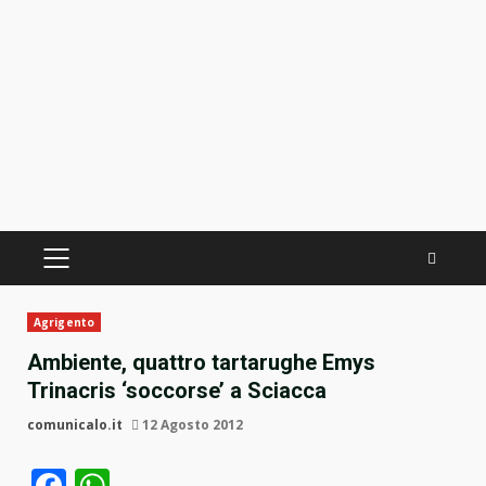
PRIMÄRES
MENÜ
Agrigento
Ambiente, quattro tartarughe Emys
Trinacris ‘soccorse’ a Sciacca
comunicalo.it
12 Agosto 2012
Facebook
WhatsApp