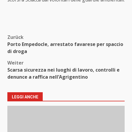
Beitragsnavigation
Zurück
Porto Empedocle, arrestato favarese per spaccio
di droga
Weiter
Scarsa sicurezza nei luoghi di lavoro, controlli e
denunce a raffica nell’Agrigentino
LEGGI ANCHE