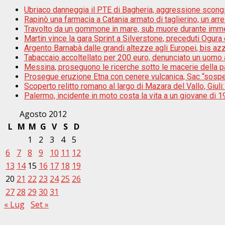
Ubriaco danneggia il PTE di Bagheria, aggressione scongiu
Rapinò una farmacia a Catania armato di taglierino, un arr
Travolto da un gommone in mare, sub muore durante im
Martin vince la gara Sprint a Silverstone, preceduti Ogur
Argento Barnabà dalle grandi altezze agli Europei, bis az
Tabaccaio accoltellato per 200 euro, denunciato un uomo a
Messina, proseguono le ricerche sotto le macerie della pal
Prosegue eruzione Etna con cenere vulcanica, Sac “sospes
Scoperto relitto romano al largo di Mazara del Vallo, Giul
Palermo, incidente in moto costa la vita a un giovane di 1
Agosto 2012
L
M
M
G
V
S
D
1
2
3
4
5
6
7
8
9
10
11
12
13
14
15
16
17
18
19
20
21
22
23
24
25
26
27
28
29
30
31
« Lug
Set »