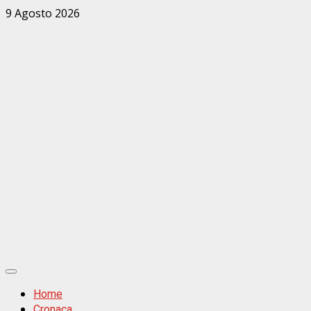
Zum
9 Agosto 2026
Inhalt
springen
Primäres
Menü
Home
Cronaca