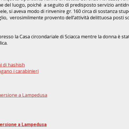
ne del luogo, poiché a seguito di predisposto servizio antid
hele, si aveva modo di rinvenire gr. 160 circa di sostanza stu
glio, verosimilmente provento dell’attività delittuosa posti 
o presso la Casa circondariale di Sciacca mentre la donna è s
ica.
i di hashish
gano i carabinieri
mersione a Lampedusa
mersione a Lampedusa