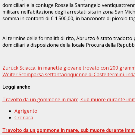
domiciliari e la coniuge Rossella Santangelo ventiquattren
militare nell’abitazione degli arrestati sita in zona San Mic
somma in contanti di € 1.500,00, in banconote di piccolo ta
Al termine delle formalità di rito, Abruzzo è stato tradott
domiciliari a disposizione della locale Procura della Repubbl
Beitragsnavigation
Zurück
Sciacca, in manette giovane trovato con 200 gramm
Weiter
Scomparsa settantacinquenne di Casteltermini, inda
Leggi anche
Travolto da un gommone in mare, sub muore durante im
Agrigento
Cronaca
Travolto da un gommone in mare, sub muore durante im