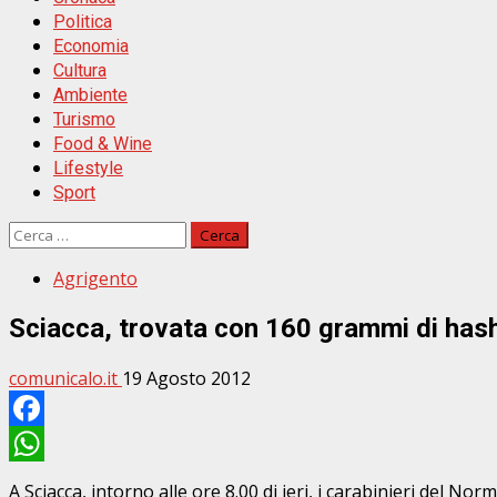
Politica
Economia
Cultura
Ambiente
Turismo
Food & Wine
Lifestyle
Sport
Ricerca
per:
Agrigento
Sciacca, trovata con 160 grammi di hash
comunicalo.it
19 Agosto 2012
Facebook
WhatsApp
A Sciacca, intorno alle ore 8.00 di ieri, i carabinieri del 