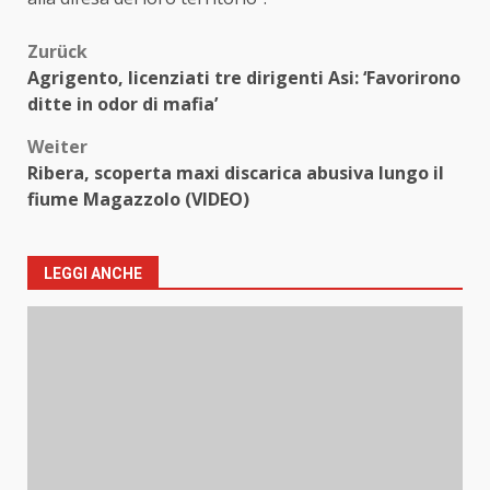
Beitragsnavigation
Zurück
Agrigento, licenziati tre dirigenti Asi: ‘Favorirono
ditte in odor di mafia’
Weiter
Ribera, scoperta maxi discarica abusiva lungo il
fiume Magazzolo (VIDEO)
LEGGI ANCHE