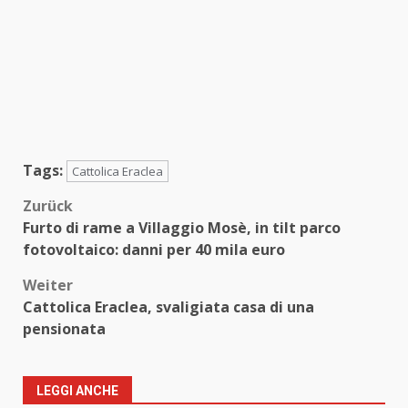
Tags:
Cattolica Eraclea
Beitragsnavigation
Zurück
Furto di rame a Villaggio Mosè, in tilt parco
fotovoltaico: danni per 40 mila euro
Weiter
Cattolica Eraclea, svaligiata casa di una
pensionata
LEGGI ANCHE