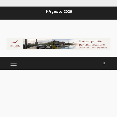
Zum
9 Agosto 2026
Inhalt
springen
PRIMÄRES
MENÜ