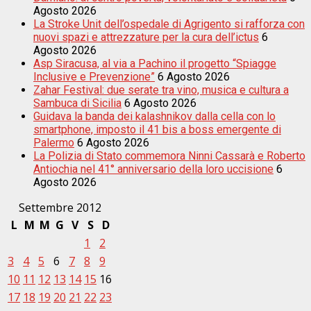
Agosto 2026
La Stroke Unit dell’ospedale di Agrigento si rafforza con
nuovi spazi e attrezzature per la cura dell’ictus
6
Agosto 2026
Asp Siracusa, al via a Pachino il progetto “Spiagge
Inclusive e Prevenzione”
6 Agosto 2026
Zahar Festival: due serate tra vino, musica e cultura a
Sambuca di Sicilia
6 Agosto 2026
Guidava la banda dei kalashnikov dalla cella con lo
smartphone, imposto il 41 bis a boss emergente di
Palermo
6 Agosto 2026
La Polizia di Stato commemora Ninni Cassarà e Roberto
Antiochia nel 41° anniversario della loro uccisione
6
Agosto 2026
Settembre 2012
L
M
M
G
V
S
D
1
2
3
4
5
6
7
8
9
10
11
12
13
14
15
16
17
18
19
20
21
22
23