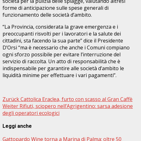
società per la pulizia delle spiagge, valutando altresì
forme di anticipazione sulle spese generali di
funzionamento delle società d’ambito.
“La Provincia, considerata la grave emergenza e i
preoccupanti risvolti per i lavoratori e la salute dei
cittadini, sta facendo la sua parte” dice il Presidente
D’Orsi “ma è necessario che anche i Comuni compiano
ogni sforzo possibile per evitare l’interruzione del
servizio di raccolta. Un atto di responsabilità che è
indispensabile per garantire alle società d’ambito le
liquidità minime per effettuare i vari pagamenti”.
Beitragsnavigation
Zurück
Cattolica Eraclea, furto con scasso al Gran Caffè
Weiter
Rifiuti, sciopero nell’Agrigentino: sarsa adesione
degli operatori ecologici
Leggi anche
Gattopardo Wine torna a Marina di Palma: oltre 50