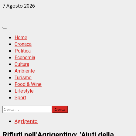
Zum
7 Agosto 2026
Inhalt
springen
Primäres
Menü
Home
Cronaca
Politica
Economia
Cultura
Ambiente
Turismo
Food & Wine
Lifestyle
Sport
Ricerca
per:
Agrigento
Rifiuti nell’Agrigentino: ‘Aiuti della