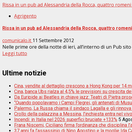
Rissa in un pub ad Alessandria della Rocca, quattro romeni 
Agrigento
Rissa in un pub ad Alessandria della Rocca, quattro romeni 
comunicalo.it
11 Settembre 2012
Nelle prime ore della notte di ieri, all’interno di un Pub sito
Leggi tutto
Ultime notizie
Cina, vendite al dettaglio crescono a Hong Kong per 14 m
Cina, banca Ubs rialza al 4,5% le previsioni su crescita d
Da Euripide ai Beatles in chiave jazz: Teatri di Pietra pros
“Quando popolavamo i Campi Flegrei, gli antenati di Musu
Palermo, La Russa chiama il sindaco Lagalla e gli rinnova
Crollo della palazzina a Messina, l’inchiesta entra nel vivo:
Incendi: in Italia nel 2026 superfici bruciate +133%
5 Ago
Frana Niscemi, Ciciliano firma l’ordinanza che disciplina l
37 anni fa l’assassinio di Nino Agostino e la moglie Ida Cas