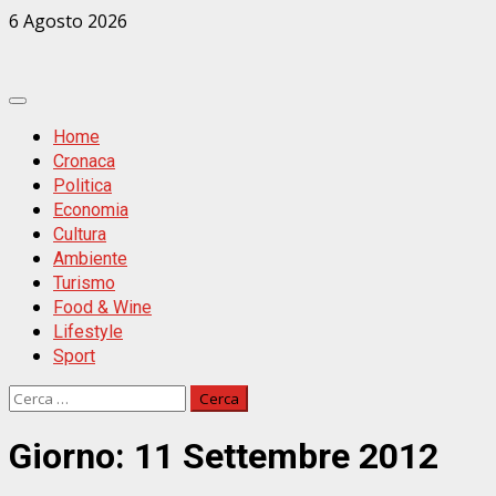
Zum
6 Agosto 2026
Inhalt
springen
Primäres
Menü
Home
Cronaca
Politica
Economia
Cultura
Ambiente
Turismo
Food & Wine
Lifestyle
Sport
Ricerca
per:
Giorno:
11 Settembre 2012