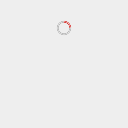
LEGGI ANCHE
Agrigento
Cronaca
Travolto da un gommone in mare, sub muore
durante immersione a Lampedusa
9 Agosto 2026