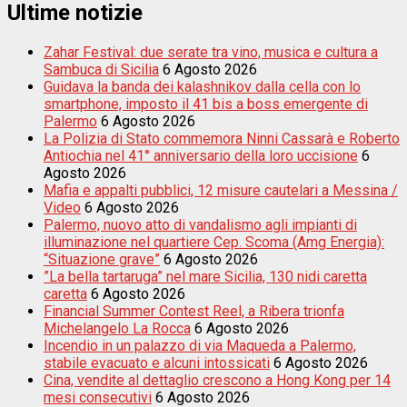
Ultime notizie
Zahar Festival: due serate tra vino, musica e cultura a
Sambuca di Sicilia
6 Agosto 2026
Guidava la banda dei kalashnikov dalla cella con lo
smartphone, imposto il 41 bis a boss emergente di
Palermo
6 Agosto 2026
La Polizia di Stato commemora Ninni Cassarà e Roberto
Antiochia nel 41° anniversario della loro uccisione
6
Agosto 2026
Mafia e appalti pubblici, 12 misure cautelari a Messina /
Video
6 Agosto 2026
Palermo, nuovo atto di vandalismo agli impianti di
illuminazione nel quartiere Cep. Scoma (Amg Energia):
“Situazione grave”
6 Agosto 2026
”La bella tartaruga” nel mare Sicilia, 130 nidi caretta
caretta
6 Agosto 2026
Financial Summer Contest Reel, a Ribera trionfa
Michelangelo La Rocca
6 Agosto 2026
Incendio in un palazzo di via Maqueda a Palermo,
stabile evacuato e alcuni intossicati
6 Agosto 2026
Cina, vendite al dettaglio crescono a Hong Kong per 14
mesi consecutivi
6 Agosto 2026