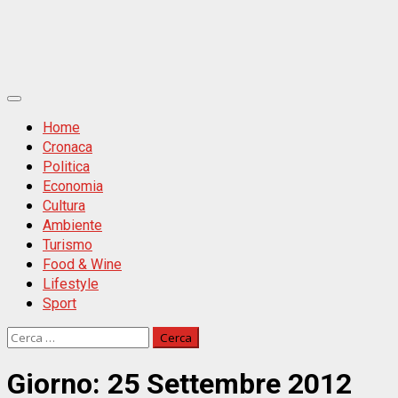
Primäres
Menü
Home
Cronaca
Politica
Economia
Cultura
Ambiente
Turismo
Food & Wine
Lifestyle
Sport
Ricerca
per:
Giorno:
25 Settembre 2012