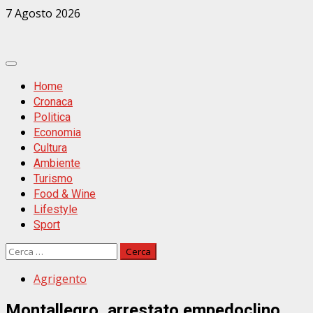
Zum
7 Agosto 2026
Inhalt
springen
Primäres
Menü
Home
Cronaca
Politica
Economia
Cultura
Ambiente
Turismo
Food & Wine
Lifestyle
Sport
Ricerca
per:
Agrigento
Montallegro, arrestato empedoclino