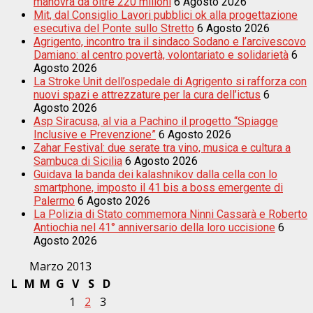
manovra da oltre 220 milioni
6 Agosto 2026
Mit, dal Consiglio Lavori pubblici ok alla progettazione
esecutiva del Ponte sullo Stretto
6 Agosto 2026
Agrigento, incontro tra il sindaco Sodano e l’arcivescovo
Damiano: al centro povertà, volontariato e solidarietà
6
Agosto 2026
La Stroke Unit dell’ospedale di Agrigento si rafforza con
nuovi spazi e attrezzature per la cura dell’ictus
6
Agosto 2026
Asp Siracusa, al via a Pachino il progetto “Spiagge
Inclusive e Prevenzione”
6 Agosto 2026
Zahar Festival: due serate tra vino, musica e cultura a
Sambuca di Sicilia
6 Agosto 2026
Guidava la banda dei kalashnikov dalla cella con lo
smartphone, imposto il 41 bis a boss emergente di
Palermo
6 Agosto 2026
La Polizia di Stato commemora Ninni Cassarà e Roberto
Antiochia nel 41° anniversario della loro uccisione
6
Agosto 2026
Marzo 2013
L
M
M
G
V
S
D
1
2
3