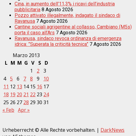
Cina, in aumento dell’11,3% i ricavi dell’industria
pubblicitaria
8 Agosto 2026
Pozzo attivato illegalmente, indagato il sindaco di
Ravanusa
7 Agosto 2026
Cantine sociali agrigentine al collasso, Cambiano (M5s)
porta il caso all’Ars
7 Agosto 2026
Ravanusa, sindaco revoca ordinanza di emergenza
idrica: ”Superata la criticità tecnica”
7 Agosto 2026
Marzo 2013
L
M
M
G
V
S
D
1
2
3
4
5
6
7
8
9
10
11
12
13
14
15
16
17
18
19
20
21
22
23
24
25
26
27
28
29
30
31
« Feb
Apr »
Urheberrecht © Alle Rechte vorbehalten.
|
DarkNews