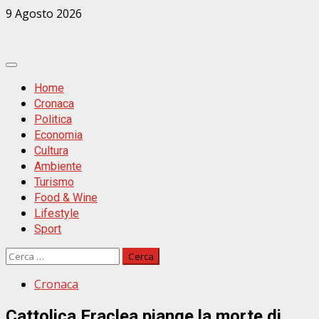
Zum
9 Agosto 2026
Inhalt
springen
Primäres
Menü
Home
Cronaca
Politica
Economia
Cultura
Ambiente
Turismo
Food & Wine
Lifestyle
Sport
Ricerca
per:
Cronaca
Cattolica Eraclea piange la morte di