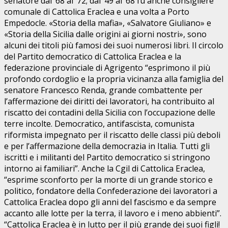
senatore dal ’68 al ’72; dal ’49 al ’68 fu anche consigliere
comunale di Cattolica Eraclea e una volta a Porto
Empedocle. «Storia della mafia», «Salvatore Giuliano» e
«Storia della Sicilia dalle origini ai giorni nostri», sono
alcuni dei titoli più famosi dei suoi numerosi libri. Il circolo
del Partito democratico di Cattolica Eraclea e la
federazione provinciale di Agrigento “esprimono il più
profondo cordoglio e la propria vicinanza alla famiglia del
senatore Francesco Renda, grande combattente per
l’affermazione dei diritti dei lavoratori, ha contribuito al
riscatto dei contadini della Sicilia con l’occupazione delle
terre incolte. Democratico, antifascista, comunista
riformista impegnato per il riscatto delle classi più deboli
e per l’affermazione della democrazia in Italia. Tutti gli
iscritti e i militanti del Partito democratico si stringono
intorno ai familiari”. Anche la Cgil di Cattolica Eraclea,
“esprime sconforto per la morte di un grande storico e
politico, fondatore della Confederazione dei lavoratori a
Cattolica Eraclea dopo gli anni del fascismo e da sempre
accanto alle lotte per la terra, il lavoro e i meno abbienti”.
“Cattolica Eraclea è in lutto per il più grande dei suoi figli!