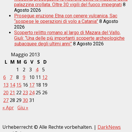
palazzina crollata. Oltre 30 vigili del fuoco impegnati
8
Agosto 2026
Prosegue eruzione Etna con cenere vulcanica, Sac
“sospese le operazioni di volo a Catania”
8 Agosto
2026
Scoperto relitto romano al largo di Mazara del Vallo,
Giuli: “Una delle più importanti scoperte archeologiche
subacquee degli ultimi anni”
8 Agosto 2026
Maggio 2013
L
M
M
G
V
S
D
1
2
3
4
5
6
7
8
9
10
11
12
13
14
15
16
17
18
19
20
21
22
23
24
25
26
27
28
29
30
31
« Apr
Giu »
Urheberrecht © Alle Rechte vorbehalten.
|
DarkNews