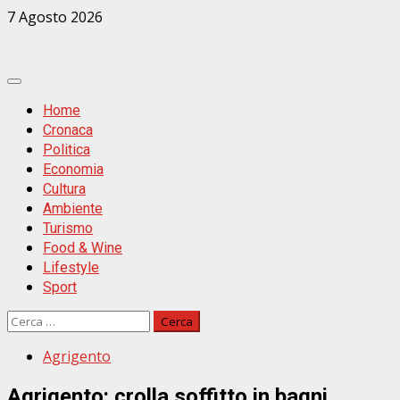
Zum
7 Agosto 2026
Inhalt
springen
Primäres
Menü
Home
Cronaca
Politica
Economia
Cultura
Ambiente
Turismo
Food & Wine
Lifestyle
Sport
Ricerca
per:
Agrigento
Agrigento: crolla soffitto in bagni