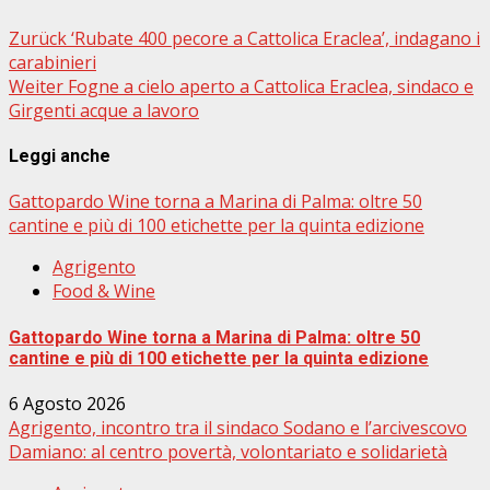
Beitragsnavigation
Zurück
‘Rubate 400 pecore a Cattolica Eraclea’, indagano i
carabinieri
Weiter
Fogne a cielo aperto a Cattolica Eraclea, sindaco e
Girgenti acque a lavoro
Leggi anche
Gattopardo Wine torna a Marina di Palma: oltre 50
cantine e più di 100 etichette per la quinta edizione
Agrigento
Food & Wine
Gattopardo Wine torna a Marina di Palma: oltre 50
cantine e più di 100 etichette per la quinta edizione
6 Agosto 2026
Agrigento, incontro tra il sindaco Sodano e l’arcivescovo
Damiano: al centro povertà, volontariato e solidarietà