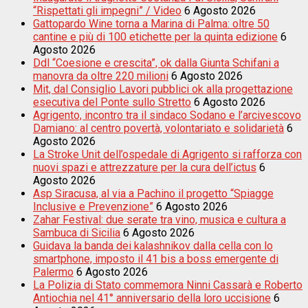
“Rispettati gli impegni” / Video
6 Agosto 2026
Gattopardo Wine torna a Marina di Palma: oltre 50
cantine e più di 100 etichette per la quinta edizione
6
Agosto 2026
Ddl “Coesione e crescita”, ok dalla Giunta Schifani a
manovra da oltre 220 milioni
6 Agosto 2026
Mit, dal Consiglio Lavori pubblici ok alla progettazione
esecutiva del Ponte sullo Stretto
6 Agosto 2026
Agrigento, incontro tra il sindaco Sodano e l’arcivescovo
Damiano: al centro povertà, volontariato e solidarietà
6
Agosto 2026
La Stroke Unit dell’ospedale di Agrigento si rafforza con
nuovi spazi e attrezzature per la cura dell’ictus
6
Agosto 2026
Asp Siracusa, al via a Pachino il progetto “Spiagge
Inclusive e Prevenzione”
6 Agosto 2026
Zahar Festival: due serate tra vino, musica e cultura a
Sambuca di Sicilia
6 Agosto 2026
Guidava la banda dei kalashnikov dalla cella con lo
smartphone, imposto il 41 bis a boss emergente di
Palermo
6 Agosto 2026
La Polizia di Stato commemora Ninni Cassarà e Roberto
Antiochia nel 41° anniversario della loro uccisione
6