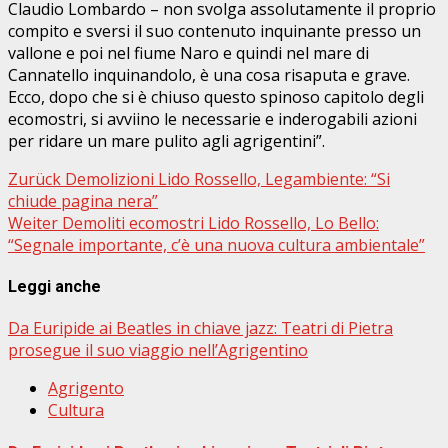
Claudio Lombardo – non svolga assolutamente il proprio
compito e sversi il suo contenuto inquinante presso un
vallone e poi nel fiume Naro e quindi nel mare di
Cannatello inquinandolo, è una cosa risaputa e grave.
Ecco, dopo che si è chiuso questo spinoso capitolo degli
ecomostri, si avviino le necessarie e inderogabili azioni
per ridare un mare pulito agli agrigentini”.
Beitragsnavigation
Zurück
Demolizioni Lido Rossello, Legambiente: “Si
chiude pagina nera”
Weiter
Demoliti ecomostri Lido Rossello, Lo Bello:
“Segnale importante, c’è una nuova cultura ambientale”
Leggi anche
Da Euripide ai Beatles in chiave jazz: Teatri di Pietra
prosegue il suo viaggio nell’Agrigentino
Agrigento
Cultura