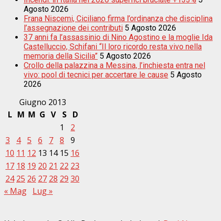
Agosto 2026
Frana Niscemi, Ciciliano firma l’ordinanza che disciplina
l’assegnazione dei contributi
5 Agosto 2026
37 anni fa l’assassinio di Nino Agostino e la moglie Ida
Castelluccio, Schifani “Il loro ricordo resta vivo nella
memoria della Sicilia”
5 Agosto 2026
Crollo della palazzina a Messina, l’inchiesta entra nel
vivo: pool di tecnici per accertare le cause
5 Agosto
2026
Giugno 2013
L
M
M
G
V
S
D
1
2
3
4
5
6
7
8
9
10
11
12
13
14
15
16
17
18
19
20
21
22
23
24
25
26
27
28
29
30
« Mag
Lug »