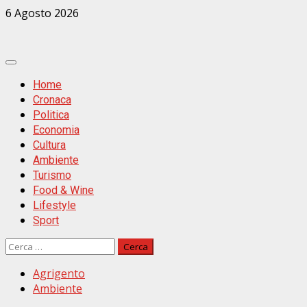
Zum
6 Agosto 2026
Inhalt
springen
Primäres
Menü
Home
Cronaca
Politica
Economia
Cultura
Ambiente
Turismo
Food & Wine
Lifestyle
Sport
Ricerca
per:
Agrigento
Ambiente