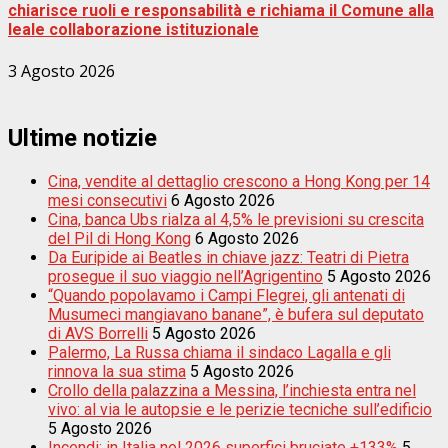
chiarisce ruoli e responsabilità e richiama il Comune alla
leale collaborazione istituzionale
3 Agosto 2026
Ultime notizie
Cina, vendite al dettaglio crescono a Hong Kong per 14
mesi consecutivi
6 Agosto 2026
Cina, banca Ubs rialza al 4,5% le previsioni su crescita
del Pil di Hong Kong
6 Agosto 2026
Da Euripide ai Beatles in chiave jazz: Teatri di Pietra
prosegue il suo viaggio nell’Agrigentino
5 Agosto 2026
“Quando popolavamo i Campi Flegrei, gli antenati di
Musumeci mangiavano banane”, è bufera sul deputato
di AVS Borrelli
5 Agosto 2026
Palermo, La Russa chiama il sindaco Lagalla e gli
rinnova la sua stima
5 Agosto 2026
Crollo della palazzina a Messina, l’inchiesta entra nel
vivo: al via le autopsie e le perizie tecniche sull’edificio
5 Agosto 2026
Incendi: in Italia nel 2026 superfici bruciate +133%
5