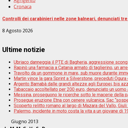
Agrigento
Cronaca
Controlli dei carabinieri nelle zone balneari, denunciati 
8 Agosto 2026
Ultime notizie
Ubriaco danneggia il PTE di Bagheria, aggressione scongiu
Rapinò una farmacia a Catania armato di taglierino, un arr
Travolto da un gommone in mare, sub muore durante im
Martin vince la gara Sprint a Silverstone, preceduti Ogur
Argento Barnabà dalle grandi altezze agli Europei, bis az
Tabaccaio accoltellato per 200 euro, denunciato un uomo a
Messina, proseguono le ricerche sotto le macerie della pal
Prosegue eruzione Etna con cenere vulcanica, Sac “sospes
Scoperto relitto romano al largo di Mazara del Vallo, Giul
Palermo, incidente in moto costa la vita a un giovane di 1
Giugno 2013