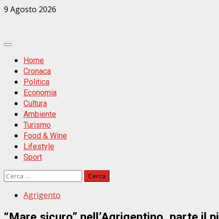
Zum
9 Agosto 2026
Inhalt
springen
Primäres
Menü
Home
Cronaca
Politica
Economia
Cultura
Ambiente
Turismo
Food & Wine
Lifestyle
Sport
Ricerca
per:
Agrigento
“Mare sicuro” nell’Agrigentino, parte il 