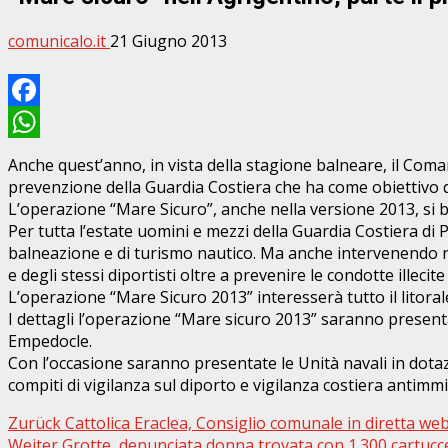
comunicalo.it
21 Giugno 2013
Facebook
WhatsApp
Anche quest’anno, in vista della stagione balneare, il Com
prevenzione della Guardia Costiera che ha come obiettivo qu
L’operazione “Mare Sicuro”, anche nella versione 2013, si 
Per tutta l’estate uomini e mezzi della Guardia Costiera di 
balneazione e di turismo nautico. Ma anche intervenendo nei
e degli stessi diportisti oltre a prevenire le condotte illeci
L’operazione “Mare Sicuro 2013” interesserà tutto il litora
I dettagli l’operazione “Mare sicuro 2013” saranno presentati
Empedocle.
Con l’occasione saranno presentate le Unità navali in dota
compiti di vigilanza sul diporto e vigilanza costiera antimm
Beitragsnavigation
Zurück
Cattolica Eraclea, Consiglio comunale in diretta we
Weiter
Grotte, denunciata donna trovata con 1.300 cartucc