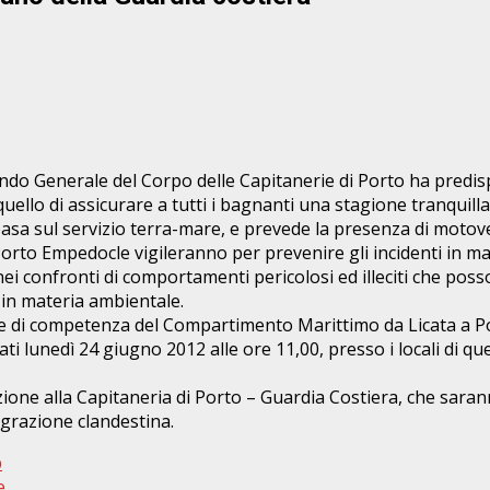
ando Generale del Corpo delle Capitanerie di Porto ha predi
ello di assicurare a tutti i bagnanti una stagione tranquilla
basa sul servizio terra-mare, e prevede la presenza di motov
Porto Empedocle vigileranno per prevenire gli incidenti in mar
 confronti di comportamenti pericolosi ed illeciti che posso
te in materia ambientale.
le di competenza del Compartimento Marittimo da Licata a Port
 lunedì 24 giugno 2012 alle ore 11,00, presso i locali di ques
zione alla Capitaneria di Porto – Guardia Costiera, che sar
igrazione clandestina.
b
e