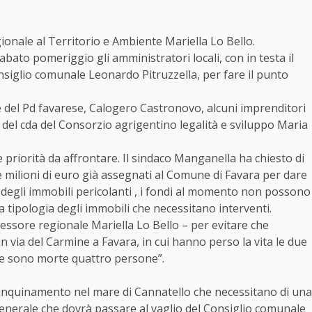
gionale al Territorio e Ambiente Mariella Lo Bello.
bato pomeriggio gli amministratori locali, con in testa il
nsiglio comunale Leonardo Pitruzzella, per fare il punto
e del Pd favarese, Calogero Castronovo, alcuni imprenditori
te del cda del Consorzio agrigentino legalità e sviluppo Maria
le priorità da affrontare. Il sindaco Manganella ha chiesto di
re milioni di euro già assegnati al Comune di Favara per dare
 degli immobili pericolanti , i fondi al momento non possono
la tipologia degli immobili che necessitano interventi.
sessore regionale Mariella Lo Bello – per evitare che
 via del Carmine a Favara, in cui hanno perso la vita le due
ove sono morte quattro persone”.
 inquinamento nel mare di Cannatello che necessitano di una
generale che dovrà passare al vaglio del Consiglio comunale