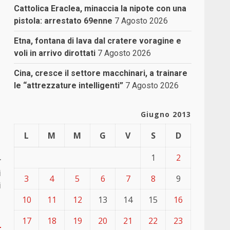
Cattolica Eraclea, minaccia la nipote con una
pistola: arrestato 69enne
7 Agosto 2026
Etna, fontana di lava dal cratere voragine e
voli in arrivo dirottati
7 Agosto 2026
Cina, cresce il settore macchinari, a trainare
le “attrezzature intelligenti”
7 Agosto 2026
Giugno 2013
L
M
M
G
V
S
D
1
2
r
i
3
4
5
6
7
8
9
i
10
11
12
13
14
15
16
17
18
19
20
21
22
23