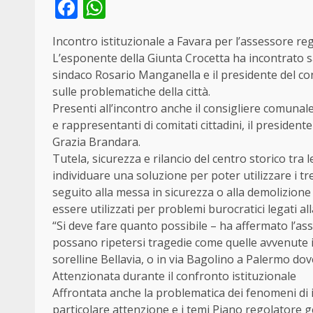
Facebook
WhatsApp
Incontro istituzionale a Favara per l’assessore re
L’esponente della Giunta Crocetta ha incontrato sa
sindaco Rosario Manganella e il presidente del co
sulle problematiche della città.
Presenti all’incontro anche il consigliere comunal
e rappresentanti di comitati cittadini, il presiden
Grazia Brandara.
Tutela, sicurezza e rilancio del centro storico tra 
individuare una soluzione per poter utilizzare i t
seguito alla messa in sicurezza o alla demolizione
essere utilizzati per problemi burocratici legati al
“Si deve fare quanto possibile – ha affermato l’as
possano ripetersi tragedie come quelle avvenute in
sorelline Bellavia, o in via Bagolino a Palermo d
Attenzionata durante il confronto istituzionale
Affrontata anche la problematica dei fenomeni di
particolare attenzione e i temi Piano regolatore 