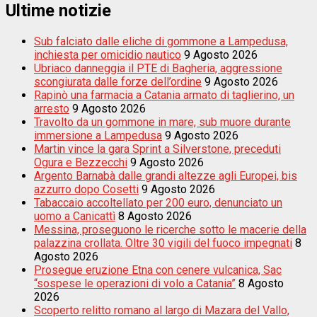
Ultime notizie
Sub falciato dalle eliche di gommone a Lampedusa,
inchiesta per omicidio nautico
9 Agosto 2026
Ubriaco danneggia il PTE di Bagheria, aggressione
scongiurata dalle forze dell’ordine
9 Agosto 2026
Rapinò una farmacia a Catania armato di taglierino, un
arresto
9 Agosto 2026
Travolto da un gommone in mare, sub muore durante
immersione a Lampedusa
9 Agosto 2026
Martin vince la gara Sprint a Silverstone, preceduti
Ogura e Bezzecchi
9 Agosto 2026
Argento Barnabà dalle grandi altezze agli Europei, bis
azzurro dopo Cosetti
9 Agosto 2026
Tabaccaio accoltellato per 200 euro, denunciato un
uomo a Canicattì
8 Agosto 2026
Messina, proseguono le ricerche sotto le macerie della
palazzina crollata. Oltre 30 vigili del fuoco impegnati
8
Agosto 2026
Prosegue eruzione Etna con cenere vulcanica, Sac
“sospese le operazioni di volo a Catania”
8 Agosto
2026
Scoperto relitto romano al largo di Mazara del Vallo,