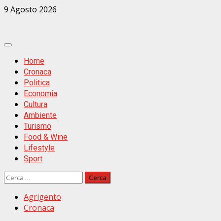
Zum
9 Agosto 2026
Inhalt
springen
Primäres
Menü
Home
Cronaca
Politica
Economia
Cultura
Ambiente
Turismo
Food & Wine
Lifestyle
Sport
Ricerca
per:
Agrigento
Cronaca