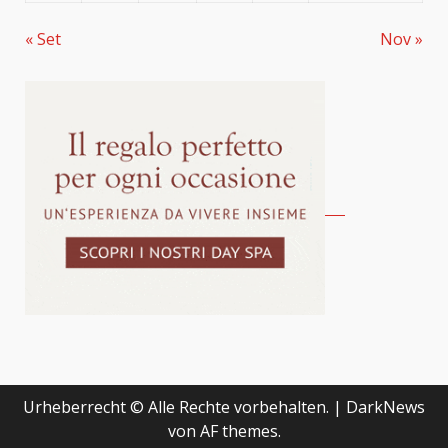
« Set
Nov »
Urheberrecht © Alle Rechte vorbehalten.
|
DarkNews
von AF themes.