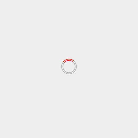
Cronaca
Sbarcano in Italia i nuovi Samsung Galaxy
S6, ecco i prezzi
Redazione
12 Aprile 2015
Sbarcano anche in Italia i nuovi smartphone top di
gamma Samsung Galaxy S6 e Galaxy S6 edge....
Leggi tutto