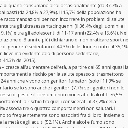
ta di quanti consumano alcol occasionalmente (da 37,7% a
 dai pasti (da 24,8% a 27,9%). Il 15,7% della popolazione ha
e raccomandazioni per non incorrere in problemi di salute.
e tra gli ultrasessantacinquenni (il 36,4% degli uomini e il
 9,1%) e tra gli adolescenti di 11-17 anni (22,4% e 15,6%). Nel
lazione di 3 anni e più) dichiarano di non praticare sport n
nze di genere: è sedentario il 44,3% delle donne contro il 35,1%
un lieve ma evidente calo di persone sedentarie,
 44,3% del 2015).
 – cresce all’aumentare dell’età, a partire dai 65 anni quasi l
comportamenti a rischio per la salute spesso si trasmettono
o a 24 anni che vivono con genitori fumatori (solo l’11,9% se
tario se lo sono anche i genitori (7,7% se i genitori non lo
ccesso di peso e il consumo non moderato di alcol. Il 76,5%
tamenti a rischio tra quelli considerati, il 37,2% della
% associa tre o quattro comportamenti non salutari. I
molto frequentemente sono associati fra di loro, insieme o
 la metà degli adulti (52,1%). Anche alcol e fumo sono