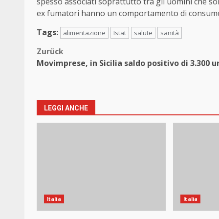
spesso associati soprattutto tra gli uomini che sono
ex fumatori hanno un comportamento di consumo ec
Tags:
alimentazione
Istat
salute
sanità
Beitragsnavigation
Zurück
Movimprese, in Sicilia saldo positivo di 3.300 u
LEGGI ANCHE
Italia
Italia