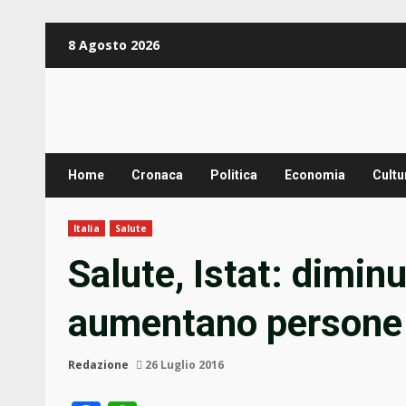
Zum
8 Agosto 2026
Inhalt
springen
Home
Cronaca
Politica
Economia
Cultu
Italia
Salute
Salute, Istat: dimin
aumentano persone 
Redazione
26 Luglio 2016