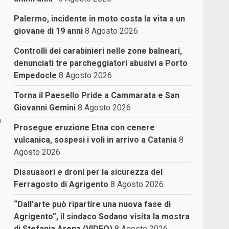
Palermo, incidente in moto costa la vita a un
giovane di 19 anni
8 Agosto 2026
Controlli dei carabinieri nelle zone balneari,
denunciati tre parcheggiatori abusivi a Porto
è
Empedocle
8 Agosto 2026
Torna il Paesello Pride a Cammarata e San
Giovanni Gemini
8 Agosto 2026
a
Prosegue eruzione Etna con cenere
vulcanica, sospesi i voli in arrivo a Catania
8
Agosto 2026
Dissuasori e droni per la sicurezza del
Ferragosto di Agrigento
8 Agosto 2026
“Dall’arte può ripartire una nuova fase di
Agrigento”, il sindaco Sodano visita la mostra
di Stefania Arena (VIDEO)
8 Agosto 2026