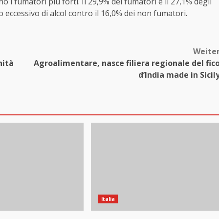
 i fumatori più forti. Il 29,9% dei fumatori e il 27,1% degli
cessivo di alcol contro il 16,0% dei non fumatori.
Weite
nità
Agroalimentare, nasce filiera regionale del fic
d’India made in Sicil
Italia