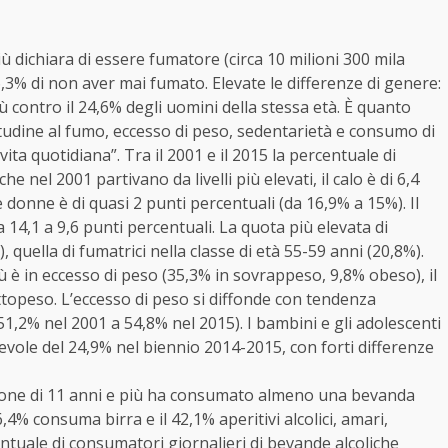
iù dichiara di essere fumatore (circa 10 milioni 300 mila
6,3% di non aver mai fumato. Elevate le differenze di genere:
iù contro il 24,6% degli uomini della stessa età. È quanto
itudine al fumo, eccesso di peso, sedentarietà e consumo di
vita quotidiana”. Tra il 2001 e il 2015 la percentuale di
 nel 2001 partivano da livelli più elevati, il calo è di 6,4
 donne è di quasi 2 punti percentuali (da 16,9% a 15%). Il
a 14,1 a 9,6 punti percentuali. La quota più elevata di
, quella di fumatrici nella classe di età 55-59 anni (20,8%).
ù è in eccesso di peso (35,3% in sovrappeso, 9,8% obeso), il
ttopeso. L’eccesso di peso si diffonde con tendenza
51,2% nel 2001 a 54,8% nel 2015). I bambini e gli adolescenti
vole del 24,9% nel biennio 2014-2015, con forti differenze
lazione di 11 anni e più ha consumato almeno una bevanda
46,4% consuma birra e il 42,1% aperitivi alcolici, amari,
rcentuale di consumatori giornalieri di bevande alcoliche