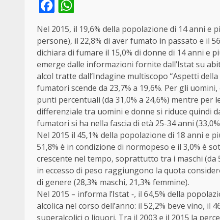
Facebook
WhatsApp
Nel 2015, il 19,6% della popolazione di 14 anni e p
persone), il 22,8% di aver fumato in passato e il 5
dichiara di fumare il 15,0% di donne di 14 anni e p
emerge dalle informazioni fornite dall’Istat su ab
alcol tratte dall’Indagine multiscopo “Aspetti della 
fumatori scende da 23,7% a 19,6%. Per gli uomini, che
punti percentuali (da 31,0% a 24,6%) mentre per le
differenziale tra uomini e donne si riduce quindi d
fumatori si ha nella fascia di età 25-34 anni (33,0%)
Nel 2015 il 45,1% della popolazione di 18 anni e pi
51,8% è in condizione di normopeso e il 3,0% è so
crescente nel tempo, soprattutto tra i maschi (da 
in eccesso di peso raggiungono la quota considere
di genere (28,3% maschi, 21,3% femmine).
Nel 2015 – informa l’Istat -, il 64,5% della popo
alcolica nel corso dell’anno: il 52,2% beve vino, il 
superalcolici o liquori. Tra il 2003 e il 2015 la pe