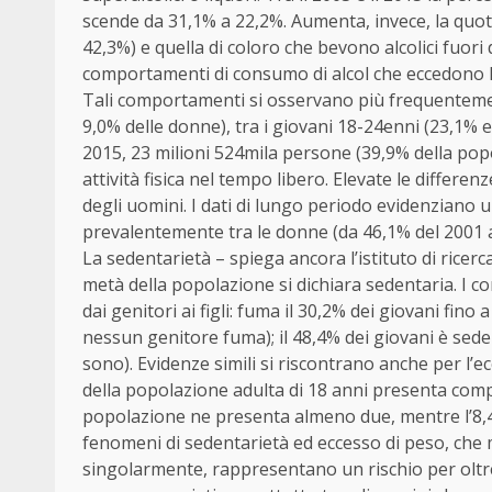
scende da 31,1% a 22,2%. Aumenta, invece, la quo
42,3%) e quella di coloro che bevono alcolici fuori
comportamenti di consumo di alcol che eccedono l
Tali comportamenti si osservano più frequentement
9,0% delle donne), tra i giovani 18-24enni (23,1% e
2015, 23 milioni 524mila persone (39,9% della popo
attività fisica nel tempo libero. Elevate le differe
degli uomini. I dati di lungo periodo evidenziano 
prevalentemente tra le donne (da 46,1% del 2001 a
La sedentarietà – spiega ancora l’istituto di ricerca
metà della popolazione si dichiara sedentaria. I 
dai genitori ai figli: fuma il 30,2% dei giovani fin
nessun genitore fuma); il 48,4% dei giovani è seden
sono). Evidenze simili si riscontrano anche per l’e
della popolazione adulta di 18 anni presenta compor
popolazione ne presenta almeno due, mentre l’8,4
fenomeni di sedentarietà ed eccesso di peso, che 
singolarmente, rappresentano un rischio per oltre