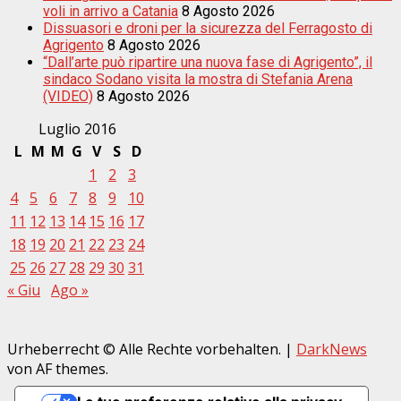
voli in arrivo a Catania
8 Agosto 2026
Dissuasori e droni per la sicurezza del Ferragosto di
Agrigento
8 Agosto 2026
“Dall’arte può ripartire una nuova fase di Agrigento”, il
sindaco Sodano visita la mostra di Stefania Arena
(VIDEO)
8 Agosto 2026
Luglio 2016
L
M
M
G
V
S
D
1
2
3
4
5
6
7
8
9
10
11
12
13
14
15
16
17
18
19
20
21
22
23
24
25
26
27
28
29
30
31
« Giu
Ago »
Urheberrecht © Alle Rechte vorbehalten.
|
DarkNews
von AF themes.