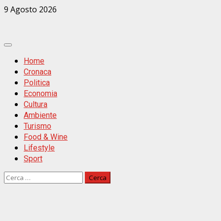
Zum
9 Agosto 2026
Inhalt
springen
Primäres
Menü
Home
Cronaca
Politica
Economia
Cultura
Ambiente
Turismo
Food & Wine
Lifestyle
Sport
Ricerca
per: