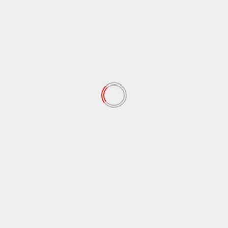
Sicilia, dossier Legambiente su cementificazione
selvaggia: servono demolizioni, non sanatorie
LEGGI ANCHE
Agrigento
Cronaca
Travolto da un gommone in mare, sub muore
durante immersione a Lampedusa
9 Agosto 2026